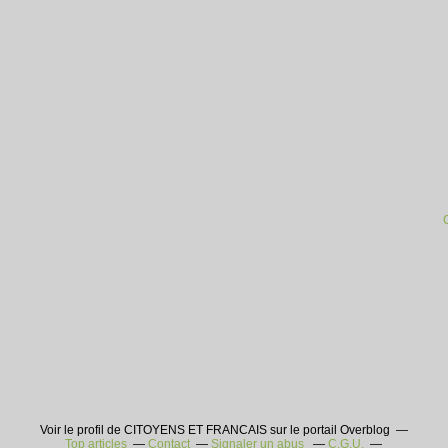
Voir le profil de CITOYENS ET FRANCAIS sur le portail Overblog
Top articles
Contact
Signaler un abus
C.G.U.