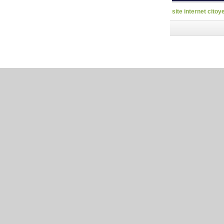
site internet citoy