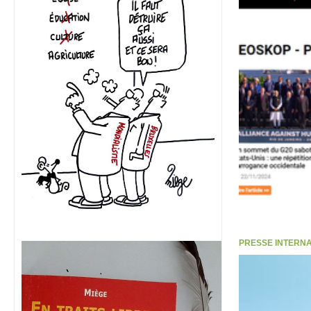
PRESSE INTERNATI