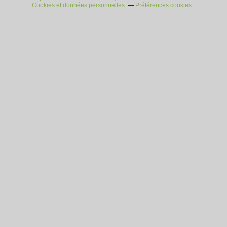
Cookies et données personnelles
Préférences cookies