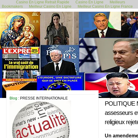
Casino En Ligne Retrait Rapide
Casino En Ligne
Meilleurs
Bookmakers
Meilleur Casino En Ligne
Meilleur Casino En Ligne France
30 juin 2021
Blog
: PRESSE INTERNATIONALE
POLITIQUE Mar
assesseurs et
religieux rejet
Un amendement