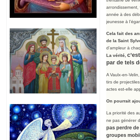
arrondissement, 
année à des débo
jeunesse à l’éga
Cela fait des an
de la Saint Sylv
d’ampleur à chaq
c’es
La vérité,
par de tels
A Vaulx-en-Velin,
tirs de projectil
actes est-elle a
On pourrait ajo
La priorité des a
ne pas générer d
pas perdre de v
groupes mobile