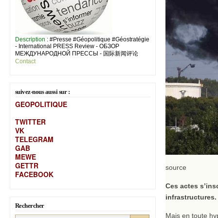
Description
: #Presse #Géopolitique #Géostratégie
- International PRESS Review - ОБЗОР
МЕЖДУНАРОДНОЙ ПРЕССЫ - 国际新闻评论
Contact
suivez-nous aussi sur :
GEOPOLITIQUE
TWITTER
VK
TELEGRAM
GAB
MEW
E
GETTR
source
FACEBOOK
Ces actes s’ins
infrastructures
Rechercher
Mais en toute hyp