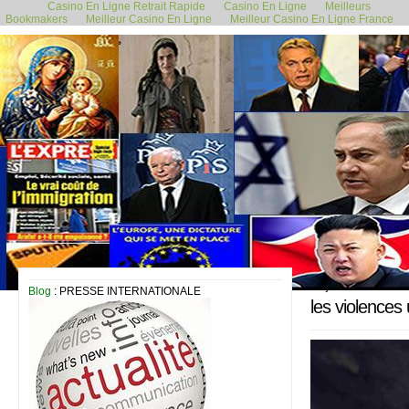
Casino En Ligne Retrait Rapide
Casino En Ligne
Meilleurs
Bookmakers
Meilleur Casino En Ligne
Meilleur Casino En Ligne France
15 juillet 2015
Blog
: PRESSE INTERNATIONALE
les violences