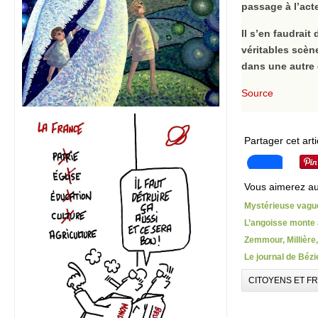
passage à l’act
Il s’en faudrai
véritables scène
dans une autre
Source
Partager cet arti
Vous aimerez au
Mystérieuse vague
L’angoisse monte
Zemmour, Millière,
Le journal de Bézi
CITOYENS ET F