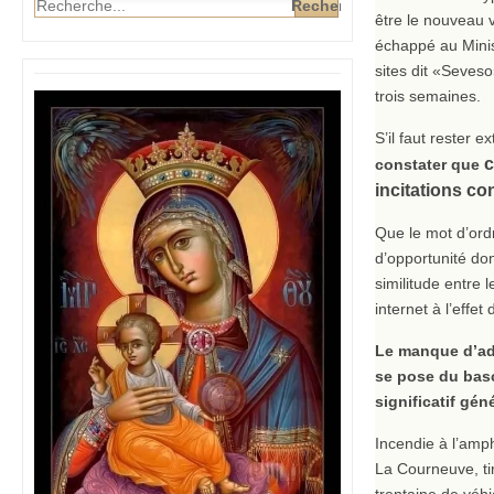
être le nouveau v
échappé au Minist
sites dit «Seveso»
trois semaines.
S’il faut rester 
c
constater que
incitations co
Que le mot d’ordr
d’opportunité don
similitude entre 
internet à l’effe
Le manque d’adh
se pose du basc
significatif gé
Incendie à l’amp
La Courneuve, ti
trentaine de véhi