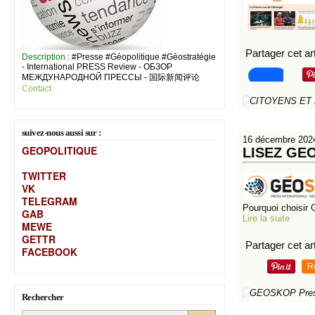
Partager cet art
Description
: #Presse #Géopolitique #Géostratégie
- International PRESS Review - ОБЗОР
МЕЖДУНАРОДНОЙ ПРЕССЫ - 国际新闻评论
Contact
CITOYENS ET
suivez-nous aussi sur :
16 décembre 202
GEOPOLITIQUE
LISEZ GEO
TWITTER
VK
TELEGRAM
Pourquoi choisir
GAB
Lire la suite
MEW
E
GETTR
Partager cet art
FACEBOOK
R
GEOSKOP Press
Rechercher