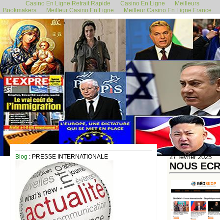
Casino En Ligne Retrait Rapide
Casino En Ligne
Meilleurs
Bookmakers
Meilleur Casino En Ligne
Meilleur Casino En Ligne France
Blog
: PRESSE INTERNATIONALE
27 février 2025
NOUS ECR