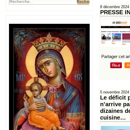
8 décembre 2024
PRESSE IN
Partager cet art
R
5 novembre 2024
Le déficit 
n’arrive p
dizaines d
cuisine…