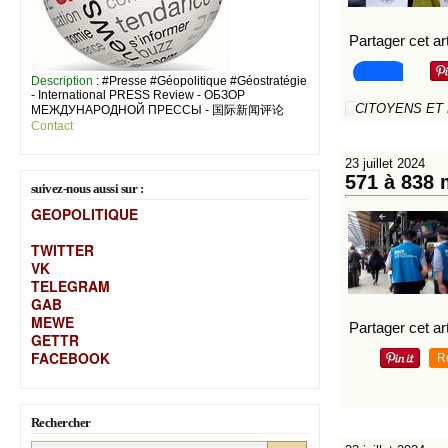
Partager cet art
Description
: #Presse #Géopolitique #Géostratégie
- International PRESS Review - ОБЗОР
CITOYENS ET
МЕЖДУНАРОДНОЙ ПРЕССЫ - 国际新闻评论
Contact
23 juillet 2024
571 à 838 
suivez-nous aussi sur :
GEOPOLITIQUE
TWITTER
VK
TELEGRAM
GAB
MEW
E
Partager cet art
GETTR
FACEBOOK
R
Rechercher