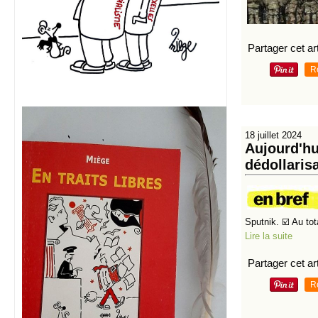
Partager cet art
R
18 juillet 2024
Aujourd'hu
dédollaris
Sputnik. ☑️ Au tot
Lire la suite
Partager cet art
R