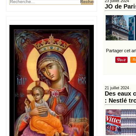
23 juillet 2024
JO de Paris
Partager cet art
R
21 juillet 2024
Des eaux c
: Nestlé t