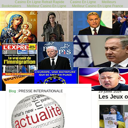
Casino En Ligne Retrait Rapide
Casino En Ligne
Meilleurs
Bookmakers
Meilleur Casino En Ligne
Meilleur Casino En Ligne France
Blog
: PRESSE INTERNATIONALE
29 juillet 2024
Les Jeux o