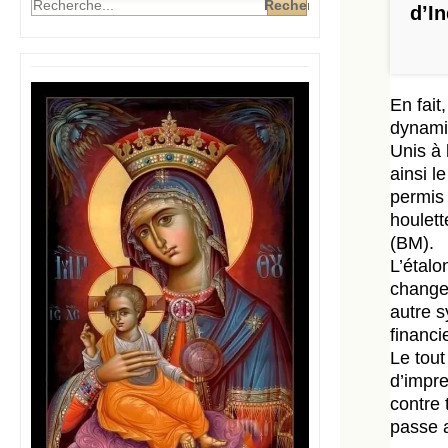
d’I
En fait
dynami
Unis à 
ainsi l
permis 
houlett
(BM).
L’étalo
change 
autre 
financi
Le tout
d’impr
contre 
passe a