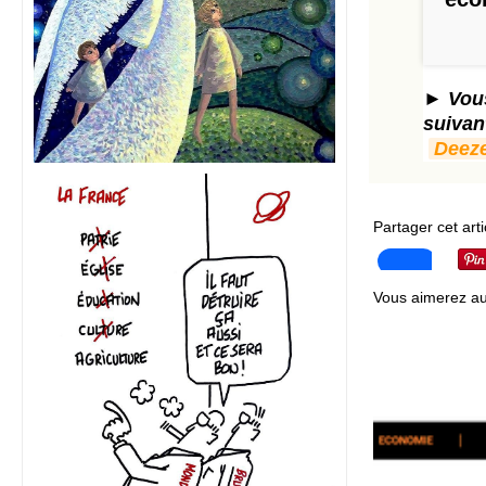
► Vous
suivan
Deez
Partager cet arti
Vous aimerez au