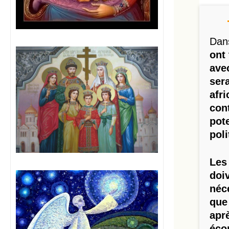
Dans
ont 
ave
ser
afr
cont
pot
pol
Les
doiv
néc
que
aprè
éco