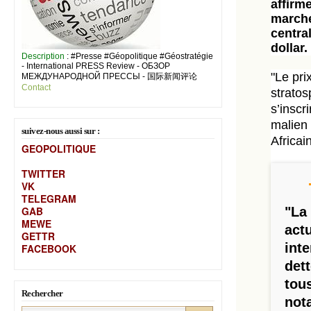
affirm
marche
centra
dollar.
Description
: #Presse #Géopolitique #Géostratégie
- International PRESS Review - ОБЗОР
"Le pri
МЕЖДУНАРОДНОЙ ПРЕССЫ - 国际新闻评论
Contact
stratos
s’inscr
malien
suivez-nous aussi sur :
Africa
GEOPOLITIQUE
TWITTER
VK
TELEGRAM
GAB
"La
MEW
E
act
GETTR
int
FACEBOOK
dett
tous
Rechercher
not