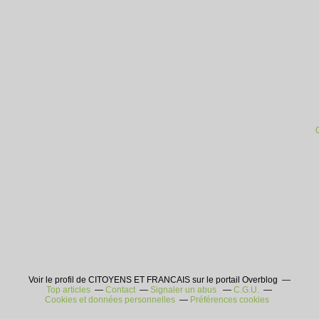
Voir le profil de CITOYENS ET FRANCAIS sur le portail Overblog
Top articles
Contact
Signaler un abus
C.G.U.
Cookies et données personnelles
Préférences cookies