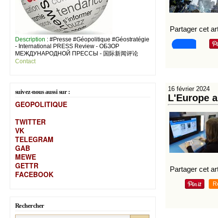
Partager cet art
Description
: #Presse #Géopolitique #Géostratégie
- International PRESS Review - ОБЗОР
МЕЖДУНАРОДНОЙ ПРЕССЫ - 国际新闻评论
Contact
16 février 2024
suivez-nous aussi sur :
L'Europe au
GEOPOLITIQUE
TWITTER
VK
TELEGRAM
GAB
MEW
E
GETTR
Partager cet art
FACEBOOK
R
Rechercher