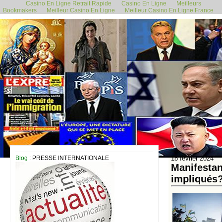
Casino En Ligne Retrait Rapide
Casino En Ligne
Meilleurs
Bookmakers
Meilleur Casino En Ligne
Meilleur Casino En Ligne France
Blog
: PRESSE INTERNATIONALE
18 février 2024
Manifestan
impliqués