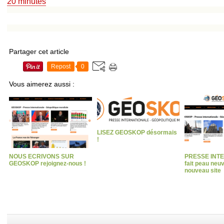
20 minutes
Partager cet article
Repost
0
Vous aimerez aussi :
LISEZ GEOSKOP désormais
!
NOUS ECRIVONS SUR
PRESSE INT
GEOSKOP rejoignez-nous !
fait peau neu
nouveau site