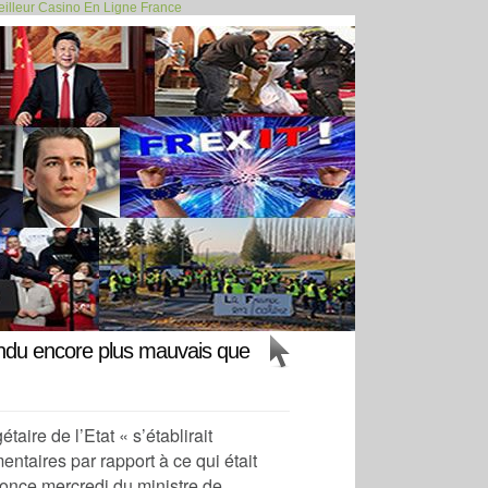
illeur Casino En Ligne France
 des agriculteurs :... >>
ttendu encore plus mauvais que
gétaire
de l’Etat « s’établirait
entaires par rapport à ce qui était
nonce mercredi du ministre de