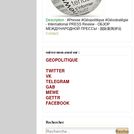
Description
: #Presse #Géopolitique #Géostratégie
- International PRESS Review - ОБЗОР
МЕЖДУНАРОДНОЙ ПРЕССЫ - 国际新闻评论
Contact
suivez-nous aussi sur :
GEOPOLITIQUE
TWITTER
VK
TELEGRAM
GAB
MEW
E
GETTR
FACEBOOK
Rechercher