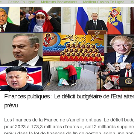
de
Casino En Ligne
Meilleurs Bookmakers
Meilleur Casino En Ligne
Me
<< LES TERRES AGRICOLES FRANÇAISES...
Colère
29 janvier 2024
Finances publiques : Le déficit budgétaire de l’Etat a
prévu
Les finances de la France ne s’améliorent pas. Le
déficit bud
pour 2023 à 173,3 milliards d’euros », soit 2 milliards supplém
prévu dans la loi de finances de fin de gestion, selon une an