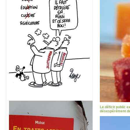
Le déficit public 
désespérément des