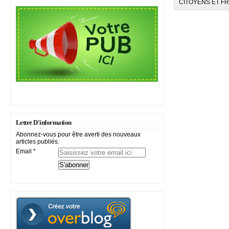
CITOYENS ET F
Lettre D'information
Abonnez-vous pour être averti des nouveaux
articles publiés.
Email