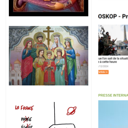
PRESSE INTERNATI