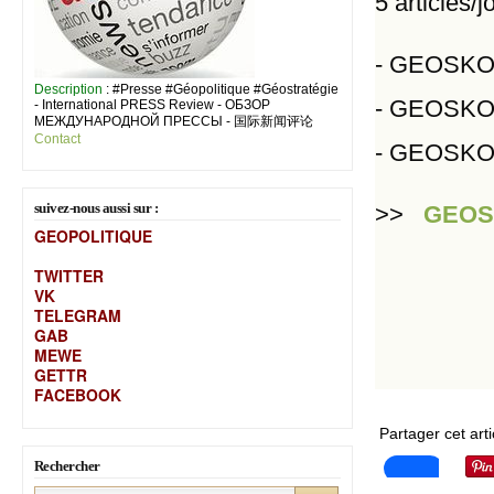
5 articles/
- GEOSKO
Description
: #Presse #Géopolitique #Géostratégie
- GEOSK
- International PRESS Review - ОБЗОР
МЕЖДУНАРОДНОЙ ПРЕССЫ - 国际新闻评论
Contact
- GEOSKO
suivez-nous aussi sur :
>>
GEOS
GEOPOLITIQUE
TWITTER
VK
TELEGRAM
GAB
MEW
E
GETTR
FACEBOOK
Partager cet arti
Rechercher