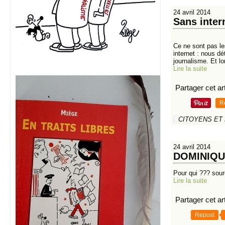
24 avril 2014
Sans inter
Ce ne sont pas le
internet : nous d
journalisme. Et lo
Lire la suite
Partager cet art
R
CITOYENS ET
24 avril 2014
DOMINIQU
Pour qui ??? sou
Lire la suite
Partager cet art
Repost