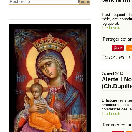
Vers la fin
Il est fréquent, d
mêle, anti-consti
logique et...
Lire la suite
Partager cet art
R
CITOYENS ET
24 avril 2014
Alerte ! N
(Ch.Dupill
L'Histoire revisi
americano-sionist
convaincre dès le 
Lire la suite
Partager cet art