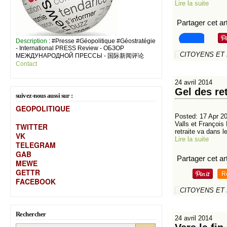
Lire la suite
Partager cet art
Description
: #Presse #Géopolitique #Géostratégie
- International PRESS Review - ОБЗОР
CITOYENS ET
МЕЖДУНАРОДНОЙ ПРЕССЫ - 国际新闻评论
Contact
24 avril 2014
Gel des re
suivez-nous aussi sur :
GEOPOLITIQUE
Posted: 17 Apr 20
Valls et François
TWITTER
retraite va dans le
VK
Lire la suite
TELEGRAM
GAB
Partager cet art
MEW
E
GETTR
R
FACEBOOK
CITOYENS ET
Rechercher
24 avril 2014