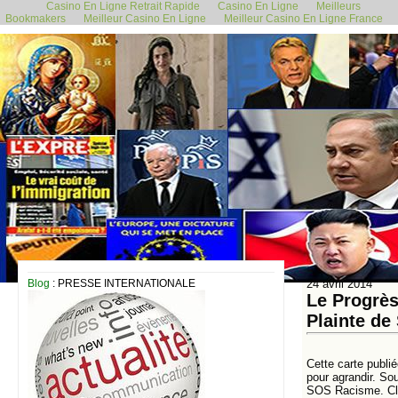
Casino En Ligne Retrait Rapide
Casino En Ligne
Meilleurs
Bookmakers
Meilleur Casino En Ligne
Meilleur Casino En Ligne France
Blog
: PRESSE INTERNATIONALE
24 avril 2014
Le Progrès
Plainte de
Cette carte publi
pour agrandir. Sou
SOS Racisme. Cli