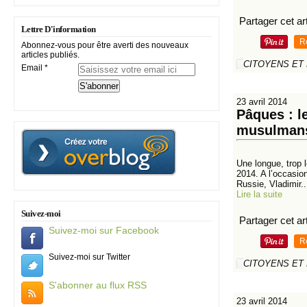
Partager cet art
Lettre D'information
R
Abonnez-vous pour être averti des nouveaux
articles publiés.
CITOYENS ET
Email
23 avril 2014
Pâques : l
musulman
Une longue, trop l
2014. A l’occasio
Russie, Vladimir..
Lire la suite
Suivez-moi
Partager cet art
Suivez-moi sur Facebook
R
Suivez-moi sur Twitter
CITOYENS ET
S'abonner au flux RSS
23 avril 2014