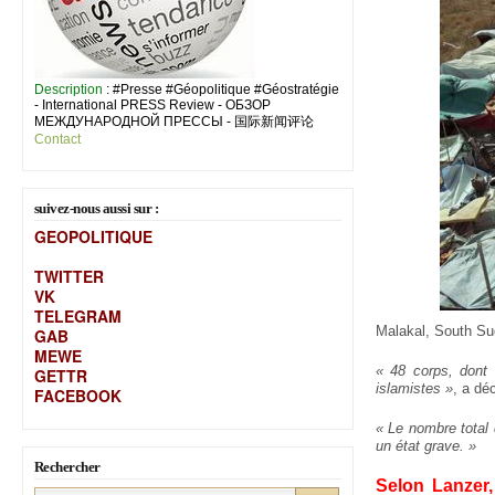
Description
: #Presse #Géopolitique #Géostratégie
- International PRESS Review - ОБЗОР
МЕЖДУНАРОДНОЙ ПРЕССЫ - 国际新闻评论
Contact
suivez-nous aussi sur :
GEOPOLITIQUE
TWITTER
VK
TELEGRAM
Malakal, South Su
GAB
MEW
E
« 48 corps, dont 
GETTR
islamistes »
, a dé
FACEBOOK
« Le nombre total 
un état grave. »
Rechercher
Selon Lanzer,