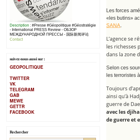
Les forces amér
«les butins» ac
SANA
.
Description
: #Presse #Géopolitique #Géostratégie
- International PRESS Review - ОБЗОР
МЕЖДУНАРОДНОЙ ПРЕССЫ - 国际新闻评论
L’agence se ré
Contact
les richesses p
dans la zone d
suivez-nous aussi sur :
GEOPOLITIQUE
Selon ces sourc
les terroristes
TWITTER
VK
Toujours d’apr
TELEGRAM
GAB
ainsi qu’à Had
MEW
E
guerre de Dae
GETTR
avec les djih
FACEBOOK
de guerre et e
Rechercher