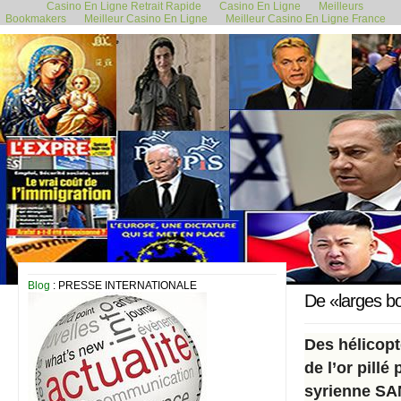
Casino En Ligne Retrait Rapide
Casino En Ligne
Meilleurs
Bookmakers
Meilleur Casino En Ligne
Meilleur Casino En Ligne France
17 février 2019
Blog
: PRESSE INTERNATIONALE
De «larges bo
Des hélicopt
de l’or pillé
syrienne SA