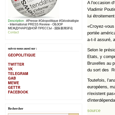
A l'occasion 
Vladimir Pouti
lui étroitemen
Description
: #Presse #Géopolitique #Géostratégie
- International PRESS Review - ОБЗОР
«Croyez-vous 
МЕЖДУНАРОДНОЙ ПРЕССЫ - 国际新闻评论
Contact
portée américa
a-t-il assuré,
suivez-nous aussi sur :
Selon le prési
GEOPOLITIQUE
Etats, y compr
Bruxelles au p
TWITTER
VK
du sort des R
TELEGRAM
GAB
Toutefois, l'a
MEW
E
européens, ma
GETTR
FACEBOOK
n'existent pas
d'interdépend
Rechercher
source