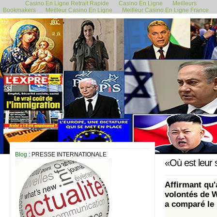
Casino En Ligne Retrait Rapide
Casino En Ligne
Meilleurs
Bookmakers
Meilleur Casino En Ligne
Meilleur Casino En Ligne France
16 février 2019
Blog
: PRESSE INTERNATIONALE
«Où est leur 
Affirmant qu
volontés de W
a comparé le