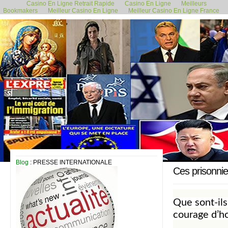
Casino En Ligne Retrait Rapide
Casino En Ligne
Meilleurs
Bookmakers
Meilleur Casino En Ligne
Meilleur Casino En Ligne France
24 avril 2014
Blog
: PRESSE INTERNATIONALE
Ces prisonnie
Que sont-ils
courage d’h