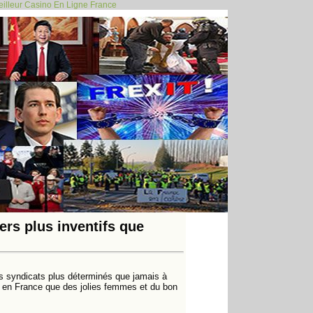
illeur Casino En Ligne France
620
630
640
650
660
670
680
609
610
>
>>
ers plus inventifs que
s syndicats plus déterminés que jamais à
y a en France que des jolies femmes et du bon