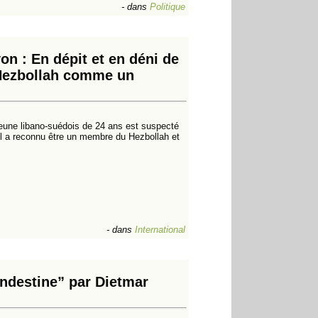
-
dans
Politique
n : En dépit et en déni de
e Hezbollah comme un
eune libano-suédois de 24 ans est suspecté
, il a reconnu être un membre du Hezbollah et
-
dans
International
andestine” par Dietmar