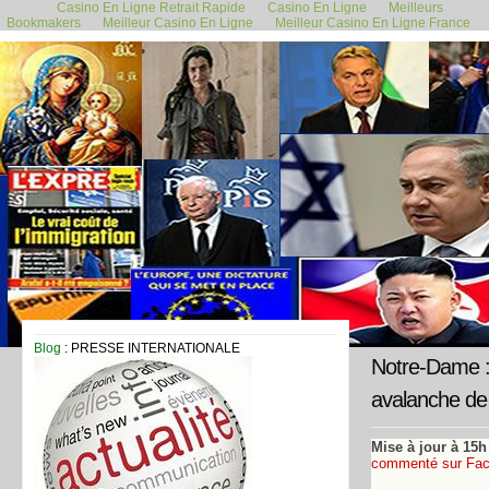
Casino En Ligne Retrait Rapide
Casino En Ligne
Meilleurs
Bookmakers
Meilleur Casino En Ligne
Meilleur Casino En Ligne France
16 avril 2019
Blog
: PRESSE INTERNATIONALE
Notre-Dame : 
avalanche de 
Mise à jour à 15h
commenté sur Fa