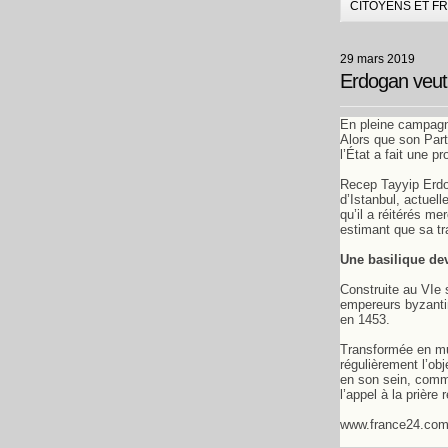
CITOYENS ET F
29 mars 2019
Erdogan veut 
En pleine campagne
Alors que son Parti
l’État a fait une 
Recep Tayyip Erdo
d’Istanbul, actue
qu’il a réitérés m
estimant que sa tr
Une basilique d
Construite au VI
e
s
empereurs byzanti
en 1453.
Transformée en mu
régulièrement l’obj
en son sein, comme
l’appel à la prièr
www.france24.co