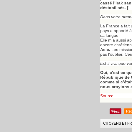
cassé l’Irak sa
déstabilisés. [.
..
Dans votre premi
La France a fait 
pays a apporté à 
sa langue.
Elle m’a aussi app
encore chrétien
Asie.
Les mission
pas l’oublier. Ce
Est-il vrai que v
Oui, c’est ce 
République de G
comme si c’était
nous croyions c
Source
Rep
CITOYENS ET F