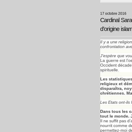
17 octobre 2016
Cardinal Sara
d’origine isla
Il y a une religi
confrontation ave
J’espère que vou
La guerre est l’o
Occident décadent
spirituelle.
Les statistique
religieux et dé
disparaîtra, no
chrétiennes. Ma
Les Etats ont-ils
Dans tous les ca
tout le monde. J
Il ne suffit pas 
nourrit comme des
permettez-moi de