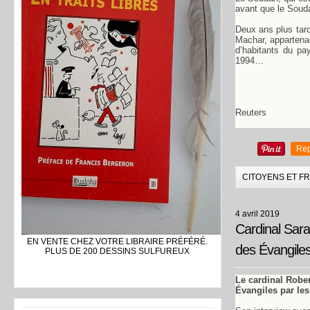
avant que le Soud
Deux ans plus tard
Machar, appartenan
d’habitants du pa
1994…
Reuters
Rep
CITOYENS ET F
4 avril 2019
Cardinal Sara
EN VENTE CHEZ VOTRE LIBRAIRE PRÉFÉRÉ.
des Évangiles
PLUS DE 200 DESSINS SULFUREUX
Le cardinal Rober
Évangiles par les