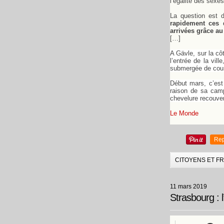
l’égalité des sexes
La question est d
rapidement ces d
arrivées grâce a
[…]
A Gävle, sur la cô
l’entrée de la vill
submergée de courri
Début mars, c’est
raison de sa camp
chevelure recouve
Le Monde
Rep
CITOYENS ET F
11 mars 2019
Strasbourg : l