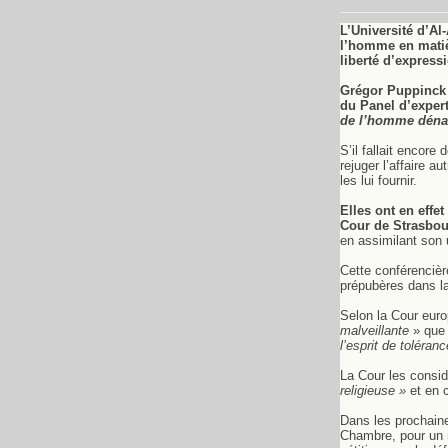
L’Université d’Al
l’homme en matièr
liberté d’express
Grégor Puppinck e
du Panel d’expert
de l’homme déna
S’il fallait encor
rejuger l’affaire 
les lui fournir.
Elles ont en effe
Cour de Strasbou
en assimilant son 
Cette conférencièr
prépubères dans l
Selon la Cour euro
malveillante
» que
l’esprit de toléra
La Cour les consid
religieuse »
et en c
Dans les prochaine
Chambre, pour un n