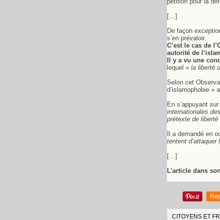
pétition pour la dé
[…]
De façon exception
s’en prévaloir.
C’est le cas de l
autorité de l’isl
Il y a vu une co
lequel «
la liberté
Selon cet Observat
d’islamophobie » a
En s’appuyant sur 
internationales de
prétexte de liberté
Il a demandé en o
tentent d’attaquer 
[…]
L’article dans son
Rep
CITOYENS ET F