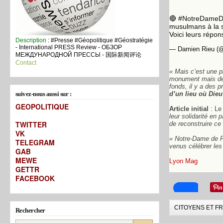
🔴 #NotreDameDe
musulmans à la so
Voici leurs répon
Description
: #Presse #Géopolitique #Géostratégie
- International PRESS Review - ОБЗОР
— Damien Rieu (@
МЕЖДУНАРОДНОЙ ПРЕССЫ - 国际新闻评论
Contact
« Mais c’est une 
monument mais de 
fonds, il y a des pr
suivez-nous aussi sur :
d’un lieu où Dieu
GEOPOLITIQUE
Article initial
: Le
leur solidarité en
TWITTER
de reconstruire ce 
VK
« Notre-Dame de Pa
TELEGRAM
venus célébrer les
GAB
MEW
E
Lyon Mag
GETTR
FACEBOOK
CITOYENS ET F
Rechercher