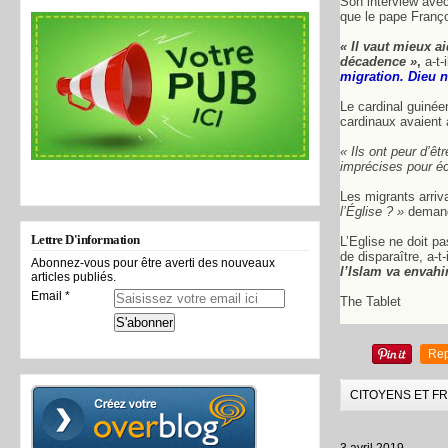
Son interview ave
que le pape Franço
« Il vaut mieux a
décadence »
,
a-t-
migration. Dieu 
Le cardinal guinée
cardinaux avaient 
« Ils ont peur d’ê
imprécises pour éc
Les migrants arriva
l’Église ? »
demande
Lettre D'information
L’Eglise ne doit p
de disparaître, a-t-
Abonnez-vous pour être averti des nouveaux
l’Islam va envahi
articles publiés.
Email
The Tablet
Rep
CITOYENS ET F