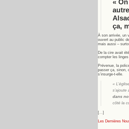
« On
autr
Alsac
ça, m
À son arrivée, un v
ouvert au public d
mais aussi – surtou
De la cire avait é
compter les linges
Prévenue, la police
passer ça, sinon, 
s’insurge-t-elle.
« L’égli
s’ajoute 
dans no
côté la 
[…]
Les Dernières Nou