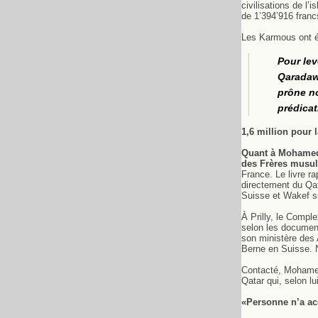
civilisations de l
de 1’394’916 franc
Les Karmous ont é
Pour le
Qaradawi
prône no
prédicat
1,6 million pour 
Quant à Mohame
des Frères musu
France. Le livre 
directement du Qat
Suisse et Wakef su
À Prilly, le Compl
selon les document
son ministère des
Berne en Suisse. 
Contacté, Mohamed K
Qatar qui, selon l
«Personne n’a ac