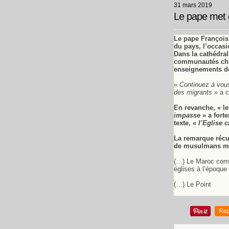
31 mars 2019
Le pape met e
Le pape Françoi
du pays, l’occasi
Dans la cathédral
communautés chrét
enseignements de
«
Continuez à vous
des migrants
» a c
En revanche, « l
e
impasse
» a forte
texte, «
l’Eglise 
La remarque récu
de musulmans mar
(…) Le Maroc compt
églises à l’époque 
(…) Le Point
Rep