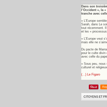
Dans son troisièm
l’Occident », la «
tranche avec cell
« L’Europe semble 
Sarah, dans Le soir
tout récemment. Il 
et les « processus
« L’Europe veut s’o
mais elle ne s’aime
Du pacte de Marrak
pour le culte divin
avec celle du pape
« Sous peu, nous s
culturel et religieu
(…) Le Figaro
Rep
CITOYENS ET F