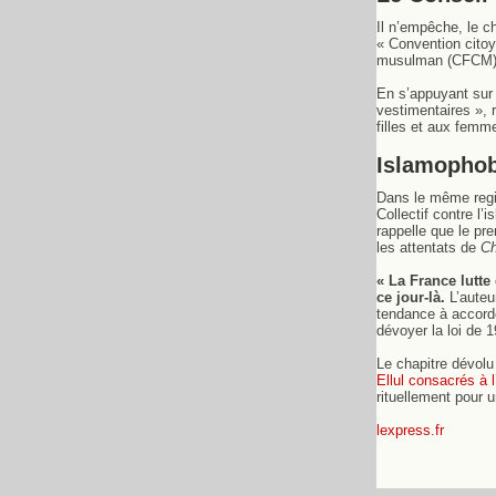
Il n’empêche, le c
« Convention citoy
musulman (CFCM),
En s’appuyant sur 
vestimentaires », 
filles et aux femme
Islamophob
Dans le même regis
Collectif contre l
rappelle que le pre
les attentats de
Ch
« La France lutte
ce jour-là.
L’auteu
tendance à accorde
dévoyer la loi de 
Le chapitre dévolu
Ellul consacrés à l
rituellement pour u
lexpress.fr