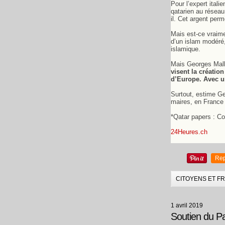
Pour l’expert ital
qatarien au résea
il. Cet argent per
Mais est-ce vraim
d’un islam modéré,
islamique.
Mais Georges Malbr
visent la créati
d’Europe. Avec un
Surtout, estime Ge
maires, en France 
*Qatar papers : Co
24Heures.ch
Rep
CITOYENS ET F
1 avril 2019
Soutien du Pa