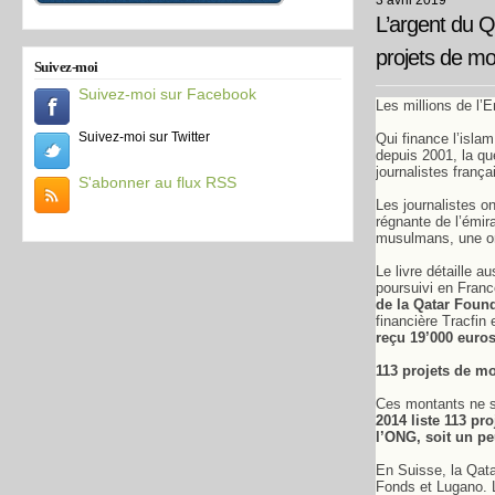
3 avril 2019
L’argent du Q
projets de m
Suivez-moi
Suivez-moi sur Facebook
Les millions de l’
Suivez-moi sur Twitter
Qui finance l’isla
depuis 2001, la qu
journalistes frança
S'abonner au flux RSS
Les journalistes o
régnante de l’émir
musulmans, une org
Le livre détaille a
poursuivi en Franc
de la Qatar Foun
financière Tracfi
reçu 19’000 euro
113 projets de m
Ces montants ne so
2014 liste 113 pr
l’ONG, soit un pe
En Suisse, la Qatar
Fonds et Lugano. 