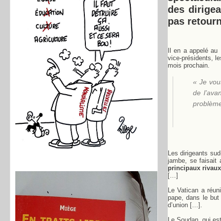
des dirige
pas retourn
Il en a appelé au 
vice-présidents, l
mois prochain.
« Je vou
de l’ava
problème
Les dirigeants sud
jambe, se faisait
principaux rivau
[…]
Le Vatican a réuni
pape, dans le but
d’union […].
Le Soudan, qui est