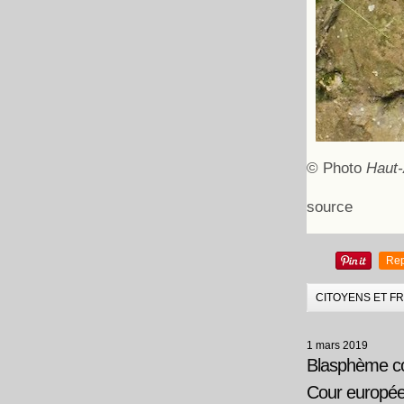
© Photo
Haut-
source
Rep
CITOYENS ET F
1 mars 2019
Blasphème con
Cour europée