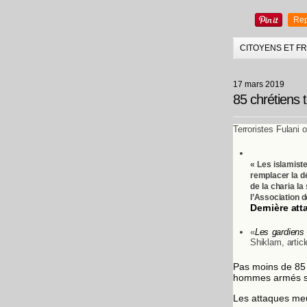
Rep
CITOYENS ET F
17 mars 2019
85 chrétiens 
Terroristes Fulani 
« Les islamist
remplacer la dé
de la charia la
l’Association 
Dernière att
«
Les gardiens
Shiklam, artic
Pas moins de 85 
hommes armés so
Les attaques meu