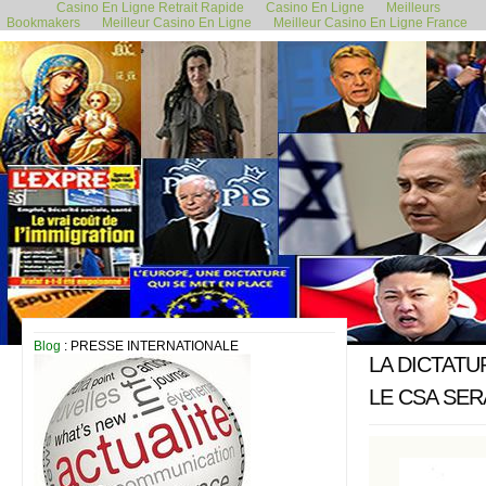
Casino En Ligne Retrait Rapide
Casino En Ligne
Meilleurs
Bookmakers
Meilleur Casino En Ligne
Meilleur Casino En Ligne France
24 avril 2014
Blog
: PRESSE INTERNATIONALE
LA DICTAT
LE CSA SER