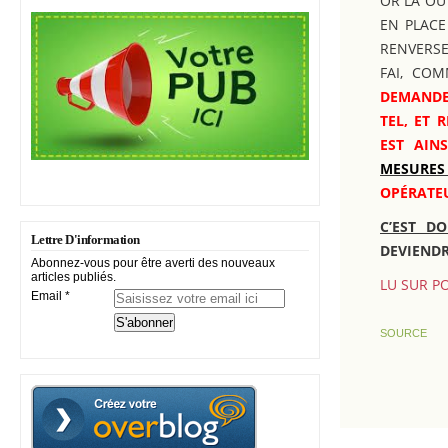
OR LÀ OÙ
EN PLACE
RENVERSE
FAI, CO
DEMANDE
TEL, ET 
EST AIN
MESURES
OPÉRATE
C’EST D
Lettre D'information
DEVIENDR
Abonnez-vous pour être averti des nouveaux
articles publiés.
LU SUR P
Email
SOURCE