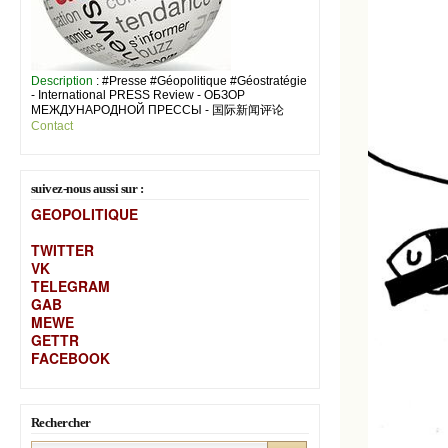
Description
: #Presse #Géopolitique #Géostratégie
- International PRESS Review - ОБЗОР
МЕЖДУНАРОДНОЙ ПРЕССЫ - 国际新闻评论
Contact
suivez-nous aussi sur :
GEOPOLITIQUE
TWITTER
VK
TELEGRAM
GAB
MEW
E
GETTR
FACEBOOK
Rechercher