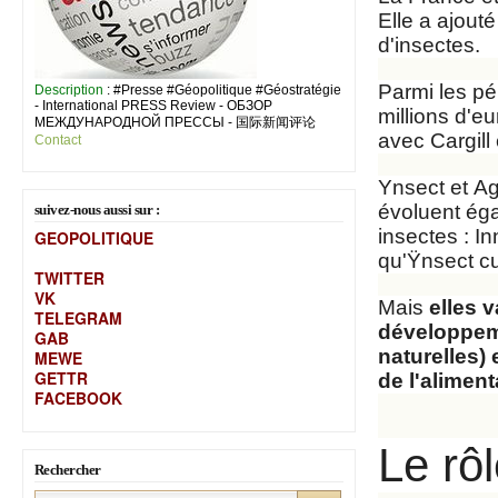
Elle a ajout
d'insectes.
Parmi les pép
Description
: #Presse #Géopolitique #Géostratégie
- International PRESS Review - ОБЗОР
millions d'e
МЕЖДУНАРОДНОЙ ПРЕССЫ - 国际新闻评论
avec Cargill
Contact
Ynsect et
Ag
évoluent ég
suivez-nous aussi sur :
insectes : I
GEOPOLITIQUE
qu'Ÿnsect cu
TWITTER
VK
Mais
elles v
TELEGRAM
développeme
GAB
naturelles) 
MEW
E
GETTR
de l'alimen
FACEBOOK
Le rôl
Rechercher