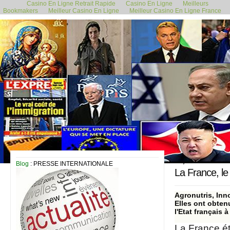
Casino En Ligne Retrait Rapide
Casino En Ligne
Meilleurs
Bookmakers
Meilleur Casino En Ligne
Meilleur Casino En Ligne France
31 janvier 2024
Blog
: PRESSE INTERNATIONALE
La France, le
Agronutris, Inn
Elles ont obten
l'Etat français 
La France ét