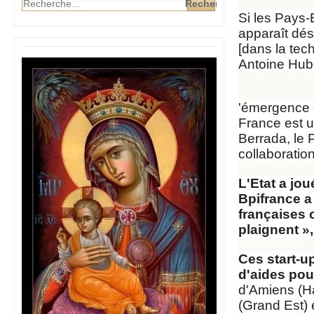
Si les Pays-
apparaît dés
[dans la tec
Antoine Hube
'émergence q
France est u
Berrada, le 
collaboration
L'Etat a jou
Bpifrance a
françaises 
plaignent »
Ces start-up
d'aides pour
d'Amiens (Ha
(Grand Est) 