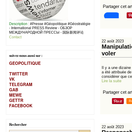
Partager cet art
Description
: #Presse #Géopolitique #Géostratégie
- International PRESS Review - ОБЗОР
МЕЖДУНАРОДНОЙ ПРЕССЫ - 国际新闻评论
Contact
22 août 2023
Manipulati
voler
suivez-nous aussi sur :
GEOPOLITIQUE
Il y a une dizaine
a été attribuée d
TWITTER
considérer que cet
VK
Lire la suite
TELEGRAM
GAB
Partager cet art
MEW
E
GETTR
R
FACEBOOK
Rechercher
22 août 2023