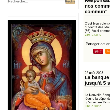
Responsabi
nos commun
commun”
C’est bien volonti
“Collectif des Ma
(86). Voici comme
Lire la suite
Partager cet art
R
22 août 2023
La banque
jusqu'à 5 
La Nouvelle Banq
réduire la dépend
qu’a déclaré Dilm
Lire la suite