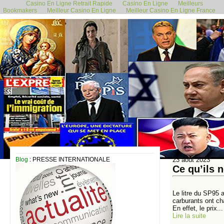
Casino En Ligne Retrait Rapide
Casino En Ligne
Meilleurs
Bookmakers
Meilleur Casino En Ligne
Meilleur Casino En Ligne France
Blog
: PRESSE INTERNATIONALE
23 août 2023
Ce qu’ils 
Le litre du SP95 
carburants ont ch
En effet, le prix...
Lire la suite