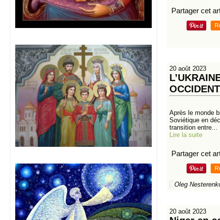
Partager cet art
R
20 août 2023
L’UKRAIN
OCCIDENT
Après le monde bip
Soviétique en déce
transition entre...
Lire la suite
Partager cet art
R
Oleg Nesterenk
20 août 2023