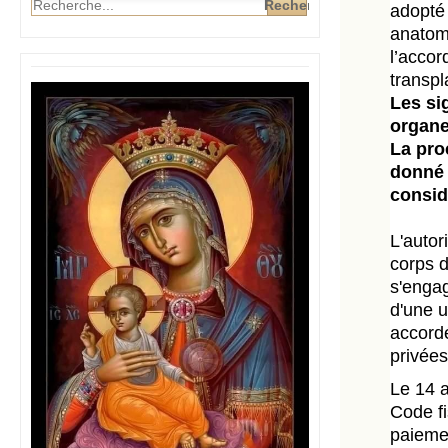
adopté 
anatomi
l’accor
transpl
Les sig
organe
La pro
donné 
consid
L'autor
corps d
s'engag
d'une u
accordé
privées
Le 14 a
Code fi
paieme