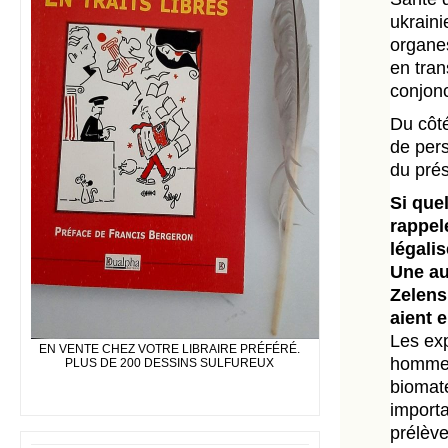
ukraini
organes
en tran
conjonc
Du côté
de per
du prés
Si que
rappel
légali
Une au
Zelens
aient 
Les exp
EN VENTE CHEZ VOTRE LIBRAIRE PRÉFÉRÉ.
hommes 
PLUS DE 200 DESSINS SULFUREUX
biomaté
importa
prélève