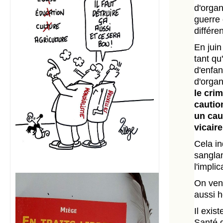
d'organ
guerre
différe
En juin
tant qu
d'enfan
d'orga
le crim
cautio
un cau
vicaire
Cela in
sanglan
l'impli
On ven
aussi h
Il exis
Santé d