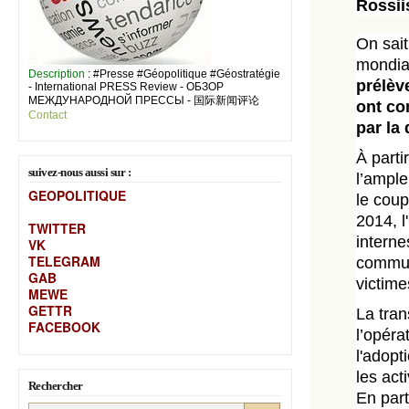
Rossii
On sait
mondiau
Description
: #Presse #Géopolitique #Géostratégie
prélèv
- International PRESS Review - ОБЗОР
МЕЖДУНАРОДНОЙ ПРЕССЫ - 国际新闻评论
ont co
Contact
par la
À part
suivez-nous aussi sur :
l’ampl
GEOPOLITIQUE
le coup
2014, 
TWITTER
interne
VK
TELEGRAM
commun
GAB
victime
MEW
E
GETTR
La tran
FACEBOOK
l’opéra
l'adopt
les act
Rechercher
En part