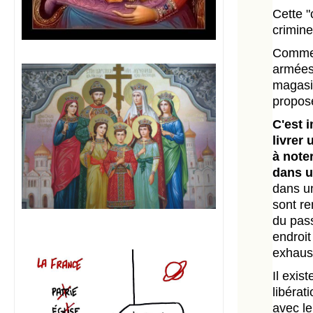
Cette "
crimine
Comme l
armées
magasin
proposé
C'est 
livrer
à note
dans u
dans un
sont r
du pass
endroit
exhaust
Il exis
libérat
avec le