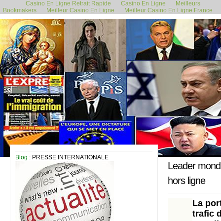
Casino En Ligne Retrait Rapide
Casino En Ligne
Meilleurs
Bookmakers
Meilleur Casino En Ligne
Meilleur Casino En Ligne France
7 août 2023
Blog
: PRESSE INTERNATIONALE
Leader mondia
hors ligne
La por
trafic