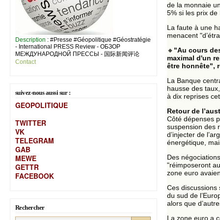
de la monnaie un
5% si les prix de
La faute à une h
menacent "d’étran
Description
: #Presse #Géopolitique #Géostratégie
- International PRESS Review - ОБЗОР
🔸
"Au cours des
МЕЖДУНАРОДНОЙ ПРЕССЫ - 国际新闻评论
maximal d'un re
Contact
être honnête", 
La Banque centra
hausse des taux, 
suivez-nous aussi sur :
à dix reprises ce
GEOPOLITIQUE
Retour de l’aust
Côté dépenses pub
TWITTER
suspension des rè
VK
d’injecter de l’a
TELEGRAM
énergétique, mais
GAB
MEW
E
Des négociations
"réimposeront au 
GETTR
zone euro avaient
FACEBOOK
Ces discussions s
du sud de l’Euro
alors que d’autre
Rechercher
La zone euro a c