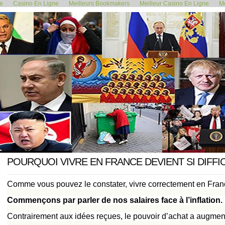
de
Casino En Ligne
Meilleurs Bookmakers
Meilleur Casino En Ligne
Me
<< Le pass carbone se rapproche...
Pékin n'a pas 
14 août 2023
POURQUOI VIVRE EN FRANCE DEVIENT SI DIFFIC
Comme vous pouvez le constater, vivre correctement en Fran
Commençons par parler de nos salaires face à l’inflation.
Contrairement aux idées reçues, le pouvoir d’achat a augme