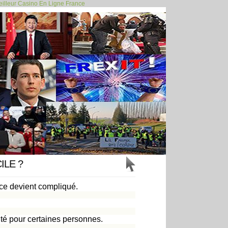
illeur Casino En Ligne France
invité certains... >>
ILE ?
ce devient compliqué.
nté pour certaines personnes.