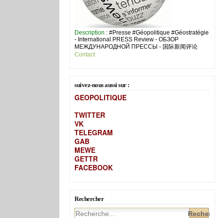
Description
: #Presse #Géopolitique #Géostratégie
- International PRESS Review - ОБЗОР
МЕЖДУНАРОДНОЙ ПРЕССЫ - 国际新闻评论
Contact
suivez-nous aussi sur :
GEOPOLITIQUE
TWITTER
VK
TELEGRAM
GAB
MEW
E
GETTR
FACEBOOK
Rechercher