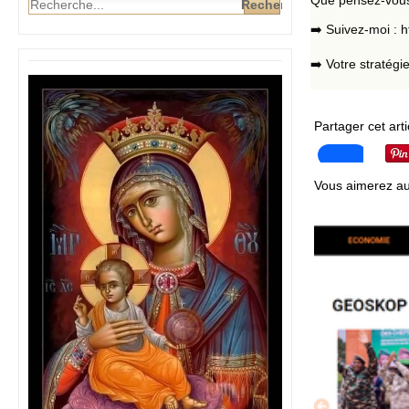
Que pensez-vous
➡️ Suivez-moi : 
➡️ Votre stratégi
Partager cet arti
Vous aimerez au