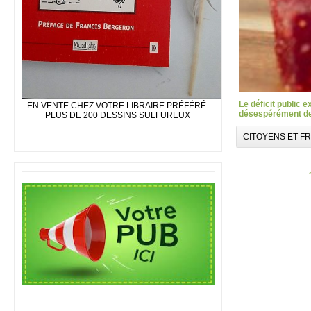
Le déficit public 
EN VENTE CHEZ VOTRE LIBRAIRE PRÉFÉRÉ.
désespérément des
PLUS DE 200 DESSINS SULFUREUX
CITOYENS ET F