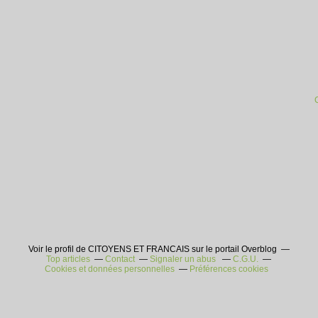
Voir le profil de CITOYENS ET FRANCAIS sur le portail Overblog
Top articles
Contact
Signaler un abus
C.G.U.
Cookies et données personnelles
Préférences cookies