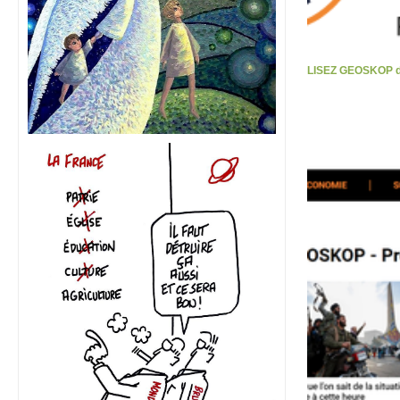
LISEZ GEOSKOP d