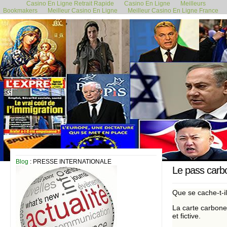
Casino En Ligne Retrait Rapide
Casino En Ligne
Meilleurs
Bookmakers
Meilleur Casino En Ligne
Meilleur Casino En Ligne France
14 août 2023
Blog
: PRESSE INTERNATIONALE
Le pass carb
Que se cache-t-il
La carte carbone
et fictive.