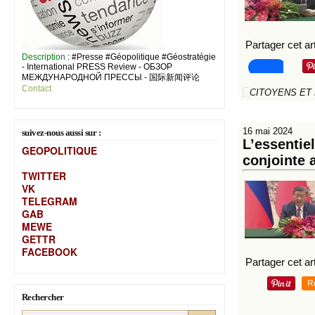
Partager cet art
Description
: #Presse #Géopolitique #Géostratégie
- International PRESS Review - ОБЗОР
МЕЖДУНАРОДНОЙ ПРЕССЫ - 国际新闻评论
Contact
CITOYENS ET
16 mai 2024
suivez-nous aussi sur :
L’essentie
GEOPOLITIQUE
conjointe 
TWITTER
VK
TELEGRAM
GAB
MEW
E
GETTR
FACEBOOK
Partager cet art
R
Rechercher