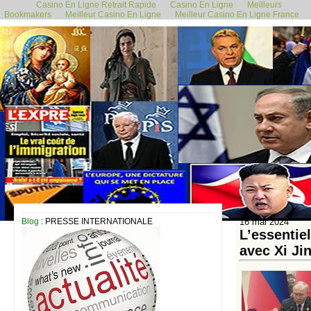
Casino En Ligne Retrait Rapide
Casino En Ligne
Meilleurs
Bookmakers
Meilleur Casino En Ligne
Meilleur Casino En Ligne France
Blog
: PRESSE INTERNATIONALE
16 mai 2024
L’essentie
avec Xi Ji