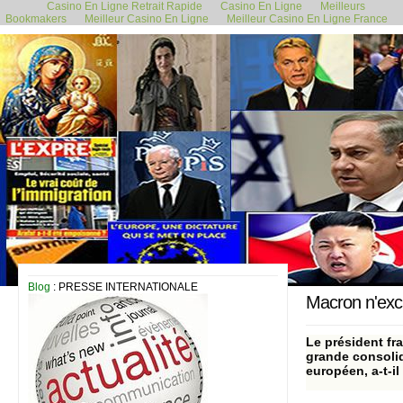
Casino En Ligne Retrait Rapide
Casino En Ligne
Meilleurs
Bookmakers
Meilleur Casino En Ligne
Meilleur Casino En Ligne France
14 mai 2024
Blog
: PRESSE INTERNATIONALE
Macron n'excl
Le président fr
grande consolid
européen, a-t-i