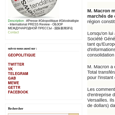
M. Macron m
marchés de 
Description
: #Presse #Géopolitique #Géostratégie
région constit
- International PRESS Review - ОБЗОР
МЕЖДУНАРОДНОЙ ПРЕССЫ - 国际新闻评论
Contact
Lorsqu'on lui
Société Génér
tant qu'Euro
suivez-nous aussi sur :
d'information
GEOPOLITIQUE
consolidation
TWITTER
M. Macron a dé
VK
Total transfér
TELEGRAM
pour l'instan
GAB
MEW
E
GETTR
Les commentai
FACEBOOK
d'entreprise
Versailles. Il
de dollars) d
Rechercher