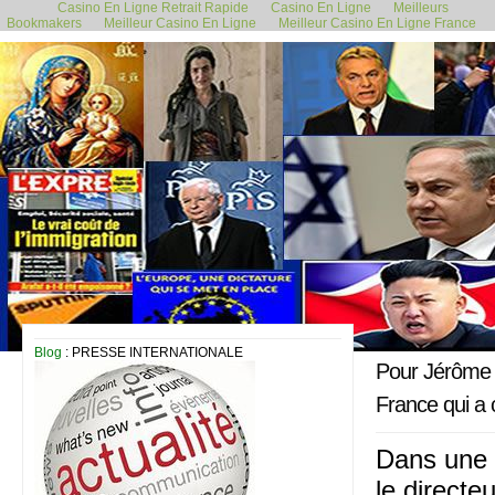
Casino En Ligne Retrait Rapide
Casino En Ligne
Meilleurs
Bookmakers
Meilleur Casino En Ligne
Meilleur Casino En Ligne France
14 mai 2024
Blog
: PRESSE INTERNATIONALE
Pour Jérôme F
France qui a 
Dans une é
le directe