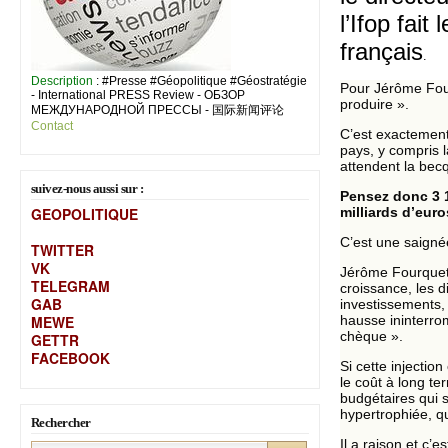
l’Ifop fai
français
.
Description
: #Presse #Géopolitique #Géostratégie
Pour Jérôme Four
- International PRESS Review - ОБЗОР
produire ».
МЕЖДУНАРОДНОЙ ПРЕССЫ - 国际新闻评论
Contact
C’est exactement
pays, y compris 
attendent la bec
suivez-nous aussi sur :
Pensez donc 3 1
GEOPOLITIQUE
milliards d’eur
C’est une saigné
TWITTER
VK
Jérôme Fourquet 
TELEGRAM
croissance, les d
GAB
investissements,
MEW
E
hausse ininterro
chèque ».
GETTR
FACEBOOK
Si cette injectio
le coût à long t
budgétaires qui 
hypertrophiée, qu
Rechercher
Il a raison et c’