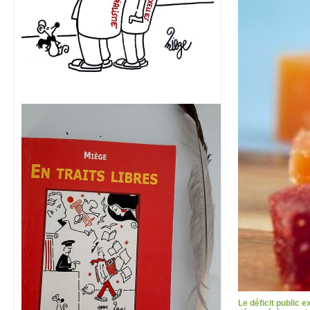
Le déficit public 