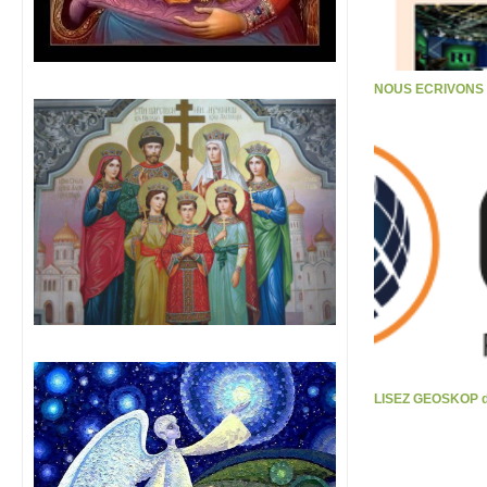
NOUS ECRIVONS S
LISEZ GEOSKOP d