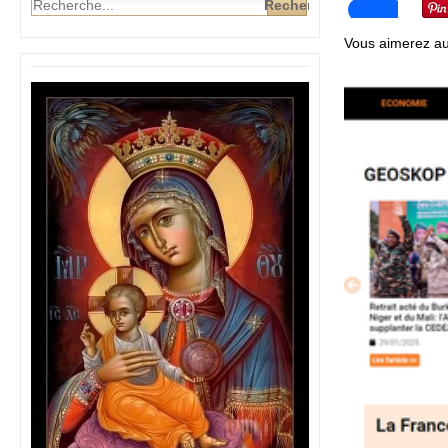
Vous aimerez au