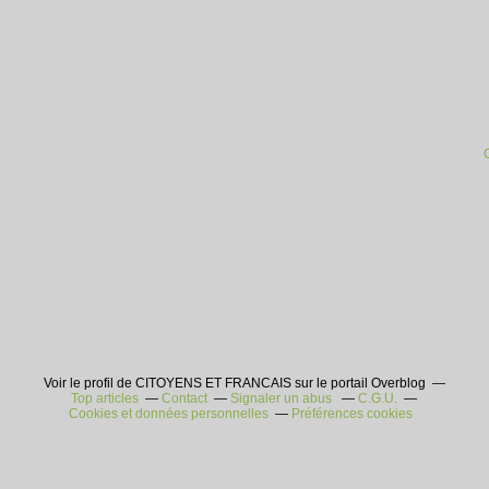
Voir le profil de CITOYENS ET FRANCAIS sur le portail Overblog
Top articles
Contact
Signaler un abus
C.G.U.
Cookies et données personnelles
Préférences cookies