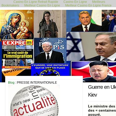
Casino En Ligne Retrait Rapide
Casino En Ligne
Meilleurs
Bookmakers
Meilleur Casino En Ligne
Meilleur Casino En Ligne France
31 mars 2024
Blog
: PRESSE INTERNATIONALE
Guerre en Ukr
Kiev
Le ministre des
des « centaines 
assuré.