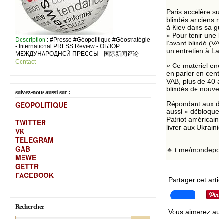
Paris accélère su
blindés anciens 
à Kiev dans sa g
« Pour tenir une
Description
: #Presse #Géopolitique #Géostratégie
l’avant blindé (V
- International PRESS Review - ОБЗОР
un entretien à La
МЕЖДУНАРОДНОЙ ПРЕССЫ - 国际新闻评论
Contact
« Ce matériel enc
en parler en cent
VAB, plus de 40 
blindés de nouvel
suivez-nous aussi sur :
GEOPOLITIQUE
Répondant aux de
aussi « débloque
Patriot américai
TWITTER
livrer aux Ukrain
VK
TELEGRAM
GAB
🔹 t.me/mondepo
MEW
E
GETTR
FACEBOOK
Partager cet arti
Rechercher
Vous aimerez au