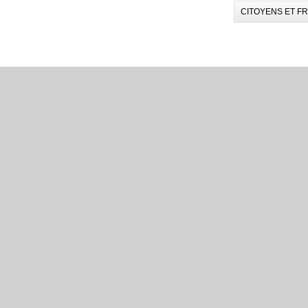
CITOYENS ET F