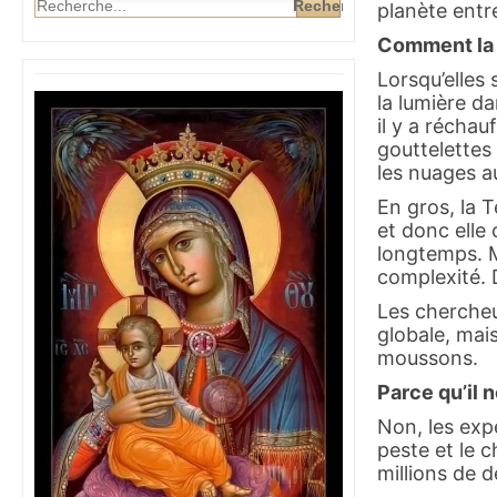
planète entr
Comment la b
Lorsqu’elles 
la lumière d
il y a réchau
gouttelettes 
les nuages au
En gros, la T
et donc elle 
longtemps. Ma
complexité. 
Les chercheu
globale, mais
moussons.
Parce qu’il n
Non, les exp
peste et le c
millions de 