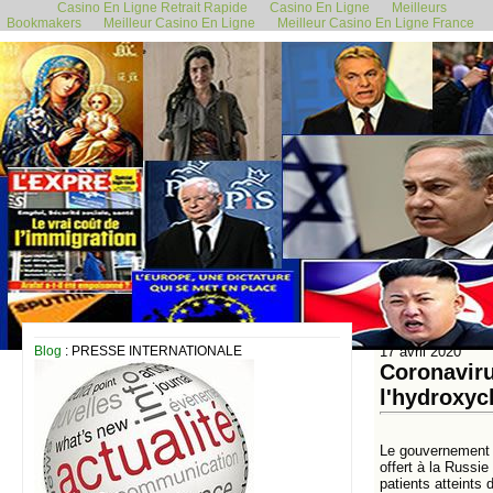
Casino En Ligne Retrait Rapide
Casino En Ligne
Meilleurs
Bookmakers
Meilleur Casino En Ligne
Meilleur Casino En Ligne France
Blog
: PRESSE INTERNATIONALE
17 avril 2020
Coronaviru
l'hydroxyc
Le gouvernement r
offert à la Russi
patients atteints 