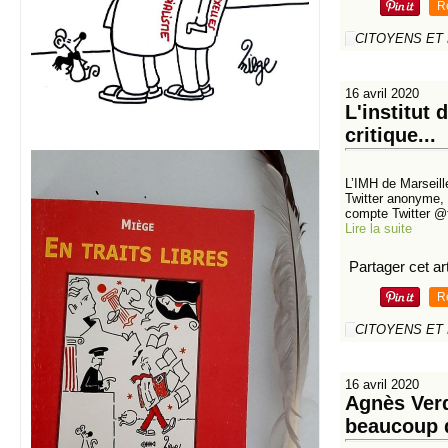
R
CITOYENS ET
16 avril 2020
L'institut
critique...
L’IMH de Marseill
Twitter anonyme, 
compte Twitter @f
Lire la suite
Partager cet art
R
CITOYENS ET
16 avril 2020
Agnès Verd
beaucoup 