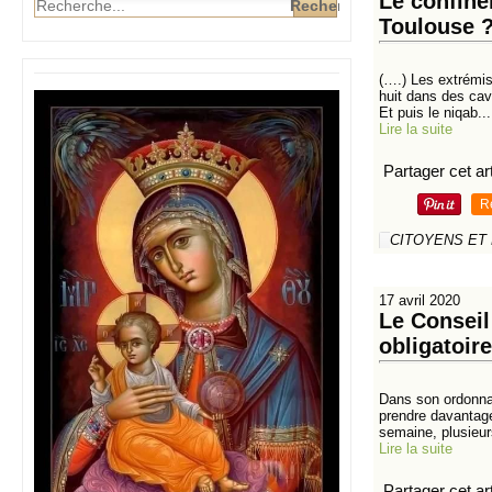
Le confine
Toulouse 
(….) Les extrémis
huit dans des cav
Et puis le niqab...
Lire la suite
Partager cet art
R
CITOYENS ET
17 avril 2020
Le Conseil
obligatoir
Dans son ordonnan
prendre davantage
semaine, plusieur
Lire la suite
Partager cet art