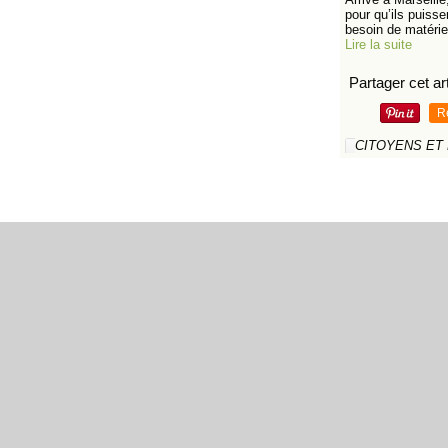
pour qu’ils puisse
besoin de matériel
Lire la suite
Partager cet art
R
CITOYENS ET