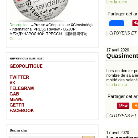
Lire la suite
Partager cet art
Description
: #Presse #Géopolitique #Géostratégie
- International PRESS Review - ОБЗОР
CITOYENS ET
МЕЖДУНАРОДНОЙ ПРЕССЫ - 国际新闻评论
Contact
17 avril 2020
Quasiment 
suivez-nous aussi sur :
GEOPOLITIQUE
Lors du dernier p
nombre de salarié
TWITTER
moitié des salarié
VK
Lire la suite
TELEGRAM
GAB
Partager cet art
MEW
E
GETTR
R
FACEBOOK
CITOYENS ET
Rechercher
17 avril 2020