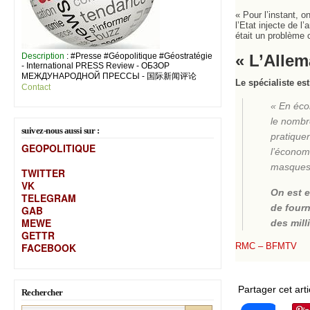
« Pour l’instant, 
l’Etat injecte de 
était un problème c
Description
: #Presse #Géopolitique #Géostratégie
« L’Allem
- International PRESS Review - ОБЗОР
МЕЖДУНАРОДНОЙ ПРЕССЫ - 国际新闻评论
Le spécialiste es
Contact
« En écon
le nombre
suivez-nous aussi sur :
pratique
GEOPOLITIQUE
l’économ
masques
TWITTER
VK
On est e
TELEGRAM
de four
GAB
MEW
E
des mill
GETTR
FACEBOOK
RMC – BFMTV
Partager cet arti
Rechercher