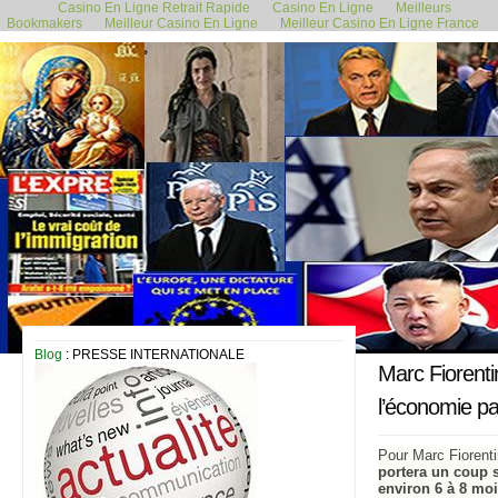
Casino En Ligne Retrait Rapide
Casino En Ligne
Meilleurs
Bookmakers
Meilleur Casino En Ligne
Meilleur Casino En Ligne France
13 avril 2020
Blog
: PRESSE INTERNATIONALE
Marc Fiorentin
l’économie pa
Pour Marc Fiorent
portera un coup 
environ 6 à 8 mo