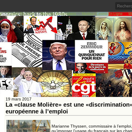
de
Casino En Ligne
Meilleurs Bookmakers
Meilleur Casino En Ligne
Me
10
20
30
40
50
60
<<
<
70
71
72
73
74
75
76
77
78
79
19 mars 2017
La «clause Molière» est une «discrimination
européenne à l’emploi
Marianne Thyssen, commissaire à l’emploi,
qu’imposer l’usage du français sur les chanti