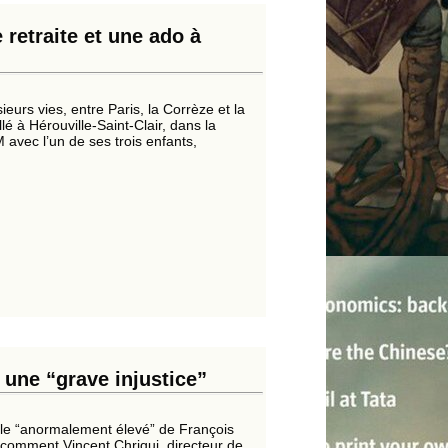
 retraite et une ado à
eurs vies, entre Paris, la Corrèze et la
llé à Hérouville-Saint-Clair, dans la
 avec l’un de ses trois enfants,
 une “grave injustice”
ole “anormalement élevé” de François
là comment Vincent Chriqui, directeur de