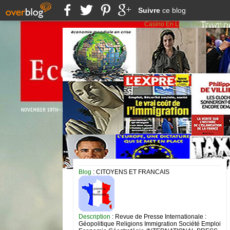
Suivre
ce blog
Casino En Ligne Retrait Rapi
Blog
: CITOYENS ET FRANCAIS
Description
: Revue de Presse Internationale :
Géopolitique Religions Immigration Société Emploi