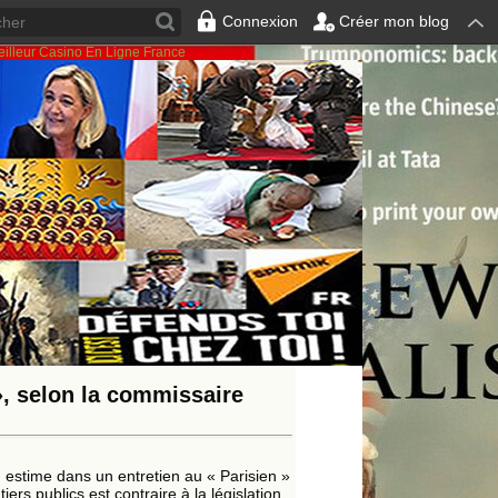
Connexion
Créer mon blog
illeur Casino En Ligne France
90
100
200
300
400
500
600
700
800
900
1000
80
>
>>
», selon la commissaire
 estime dans un entretien au « Parisien »
ers publics est contraire à la législation