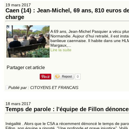
19 mars 2017
Caen (14) : Jean-Michel, 69 ans, 810 euros de
charge
A 69 ans, Jean-Michel Pasquier a vécu plusi
Normandie. Aujour d’hui retraité, il est insta
banlieue caennaise. Il habite dans une HLM
Margaux,...
Lire la suite
Partager cet article
Repost
0
Publié par : CITOYENS ET FRANCAIS
18 mars 2017
Temps de parole : l'équipe de Fillon dénonce
Inégalité . Alors que le CSA a récemment dénoncé le temps de par
Fillon, son équipe a riposté. “Une profonde et grave injustice”. Voi