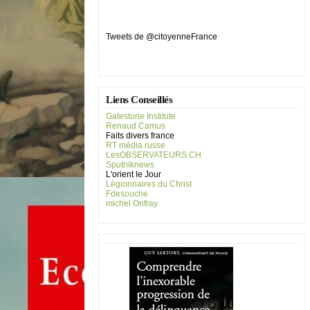
Tweets de @citoyenneFrance
Liens Conseillés
Gatestone Institute
Renaud Camus
Faits divers france
RT média russe
LesOBSERVATEURS.CH
Sputniknews
L'orient le Jour
Légionnaires du Christ
Fdesouche
michel Onfray