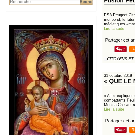
Fusion Peu
PSA Peugeot Citro
moribond, le futu
médiatiques «mari
Lire la suite
Partager cet art
R
CITOYENS ET
31 octobre 2019
« QUE LE 
« Allez expliquer 
combattants Peuls
Monica Chikwe, ra
Lire la suite
Partager cet art
R