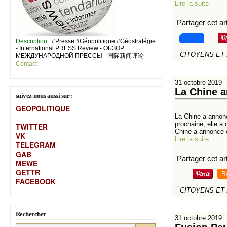
Lire la suite
Partager cet art
Description
: #Presse #Géopolitique #Géostratégie
- International PRESS Review - ОБЗОР
CITOYENS ET
МЕЖДУНАРОДНОЙ ПРЕССЫ - 国际新闻评论
Contact
31 octobre 2019
La Chine 
suivez-nous aussi sur :
GEOPOLITIQUE
La Chine a annonc
prochaine, elle a
TWITTER
Chine a annoncé c
VK
Lire la suite
TELEGRAM
GAB
Partager cet art
MEW
E
GETTR
R
FACEBOOK
CITOYENS ET
Rechercher
31 octobre 2019