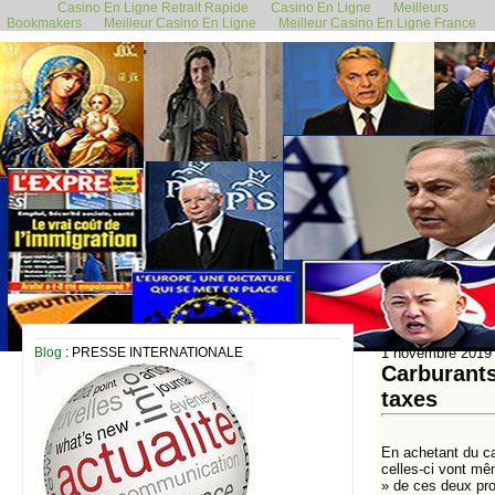
Casino En Ligne Retrait Rapide
Casino En Ligne
Meilleurs
Bookmakers
Meilleur Casino En Ligne
Meilleur Casino En Ligne France
Blog
: PRESSE INTERNATIONALE
1 novembre 2019
Carburants
taxes
En achetant du ca
celles-ci vont mê
» de ces deux prod