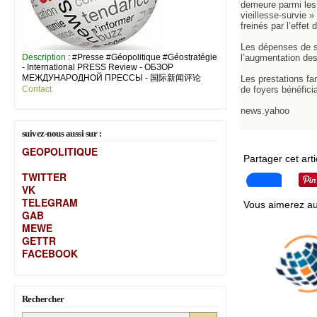
demeure parmi les
vieillesse-survie »
freinés par l’effe
Les dépenses de sa
Description
: #Presse #Géopolitique #Géostratégie
l’augmentation des
- International PRESS Review - ОБЗОР
МЕЖДУНАРОДНОЙ ПРЕССЫ - 国际新闻评论
Les prestations fa
Contact
de foyers bénéfici
news.yahoo
suivez-nous aussi sur :
GEOPOLITIQUE
Partager cet arti
TWITTER
VK
TELEGRAM
Vous aimerez au
GAB
MEW
E
GETTR
FACEBOOK
Rechercher