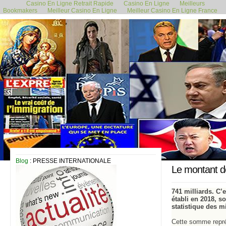
Casino En Ligne Retrait Rapide
Casino En Ligne
Meilleurs
Bookmakers
Meilleur Casino En Ligne
Meilleur Casino En Ligne France
22 octobre 2019
Blog
: PRESSE INTERNATIONALE
Le montant de
741 milliards. C’e
établi en 2018, s
statistique des m
Cette somme représ