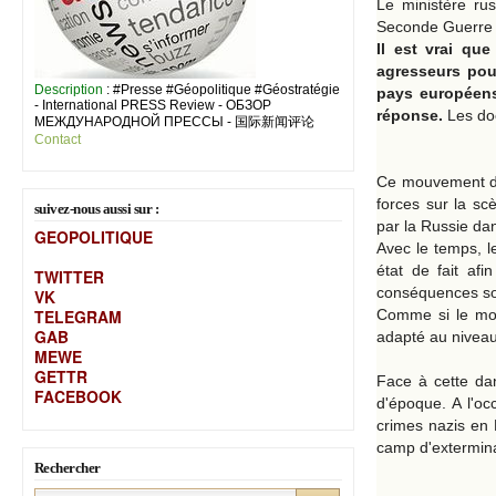
Le ministère ru
Seconde Guerre mo
Il est vrai que
agresseurs pour
Description
: #Presse #Géopolitique #Géostratégie
pays européens
- International PRESS Review - ОБЗОР
réponse.
Les do
МЕЖДУНАРОДНОЙ ПРЕССЫ - 国际新闻评论
Contact
Ce mouvement de 
forces sur la sc
suivez-nous aussi sur :
par la Russie dan
GEOPOLITIQUE
Avec le temps, le
état de fait af
TWITTER
conséquences so
VK
TELEGRAM
Comme si le mon
GAB
adapté au niveau 
MEW
E
GETTR
Face à cette da
FACEBOOK
d'époque. A l'o
crimes nazis en L
camp d'extermina
Rechercher