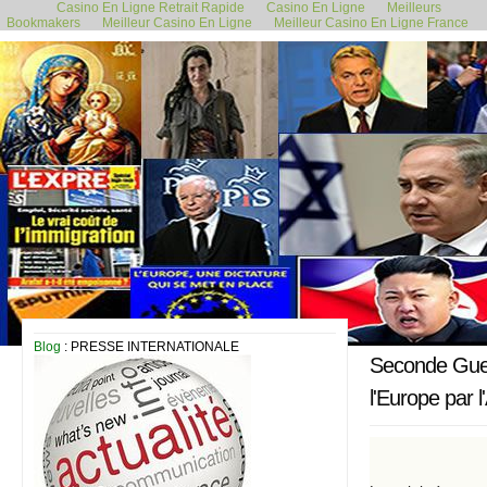
Casino En Ligne Retrait Rapide
Casino En Ligne
Meilleurs
Bookmakers
Meilleur Casino En Ligne
Meilleur Casino En Ligne France
19 octobre 2019
Blog
: PRESSE INTERNATIONALE
Seconde Guerr
l'Europe par 