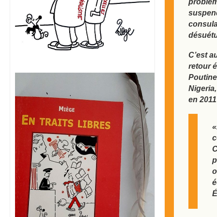
problèm
suspend
consula
désuét
C’est a
retour 
Poutine 
Nigeria,
en 2011
«
c
C
p
o
é
É