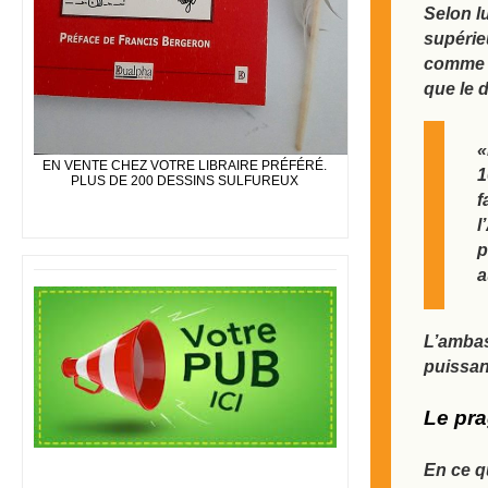
Selon lu
supérieu
comme
que le 
«
EN VENTE CHEZ VOTRE LIBRAIRE PRÉFÉRÉ.
1
PLUS DE 200 DESSINS SULFUREUX
f
l
p
a
L’ambas
puissan
Le pra
En ce q