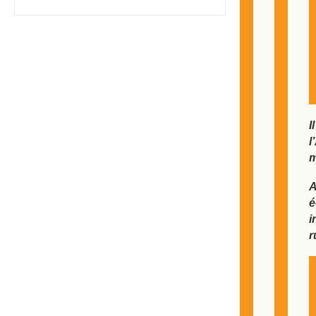
I
l
m
A
é
i
r