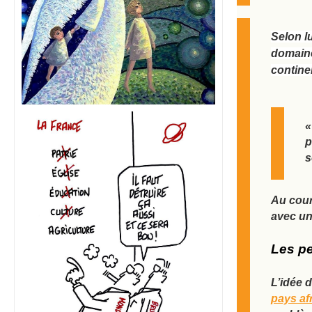
Selon l
domaine
continen
«
p
s
Au cour
avec un 
Les pe
L’idée 
pays af