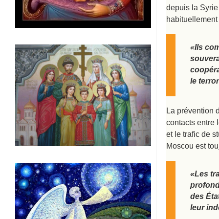
depuis la Syrie 
habituellement 
«Ils co
souvera
coopéra
le terr
La prévention d
contacts entre 
et le trafic de
Moscou est tou
«Les tr
profond
des Éta
leur in