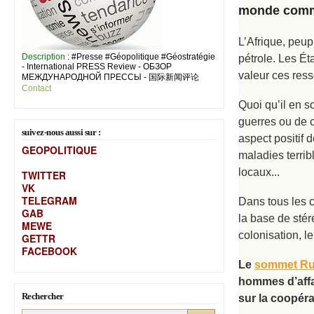
monde comme
L’Afrique, peup
Description
: #Presse #Géopolitique #Géostratégie
pétrole. Les Ét
- International PRESS Review - ОБЗОР
valeur ces ress
МЕЖДУНАРОДНОЙ ПРЕССЫ - 国际新闻评论
Contact
Quoi qu’il en s
guerres ou de c
suivez-nous aussi sur :
aspect positif 
GEOPOLITIQUE
maladies terri
locaux...
TWITTER
VK
TELEGRAM
Dans tous les c
GAB
la base de stér
MEW
E
colonisation, l
GETTR
FACEBOOK
Le
sommet Rus
hommes d’affai
Rechercher
sur la coopéra