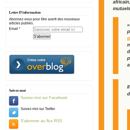
africai
mutuels
Lettre D'information
Abonnez-vous pour être averti des nouveaux
articles publiés.
«
Email
p
g
m
d
p
a
I
Suivez-moi
d
Suivez-moi sur Facebook
Suivez-moi sur Twitter
S'abonner au flux RSS