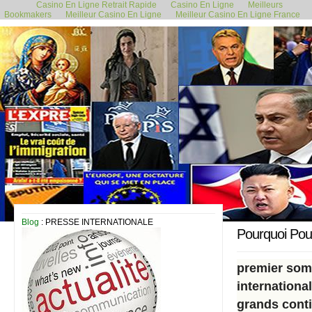
Casino En Ligne Retrait Rapide
Casino En Ligne
Meilleurs
Bookmakers
Meilleur Casino En Ligne
Meilleur Casino En Ligne France
23 octobre 2019
Blog
: PRESSE INTERNATIONALE
Pourquoi Pouti
premier som
internationa
grands conti