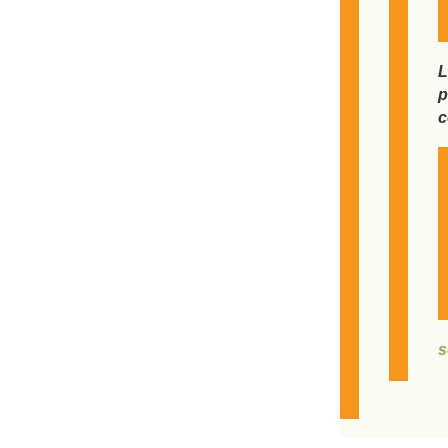
L
p
c
s