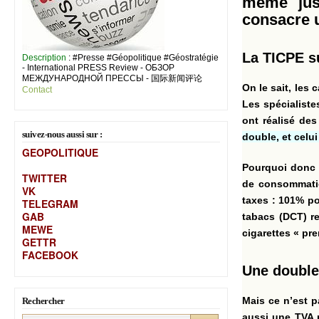
même jusq
consacre u
La TICPE su
Description
: #Presse #Géopolitique #Géostratégie
- International PRESS Review - ОБЗОР
МЕЖДУНАРОДНОЙ ПРЕССЫ - 国际新闻评论
On le sait, les
Contact
Les spécialiste
ont réalisé des
suivez-nous aussi sur :
double, et celui
GEOPOLITIQUE
Pourquoi donc u
TWITTER
de consommatio
VK
taxes : 101% po
TELEGRAM
GAB
tabacs (DCT) r
MEW
E
cigarettes « pr
GETTR
FACEBOOK
Une double
Mais ce n’est p
Rechercher
aussi une TVA p