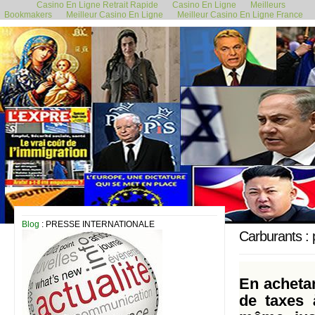
Casino En Ligne Retrait Rapide
Casino En Ligne
Meilleurs
Bookmakers
Meilleur Casino En Ligne
Meilleur Casino En Ligne France
1 novembre 2019
Blog
: PRESSE INTERNATIONALE
Carburants : 
En achetan
de taxes 