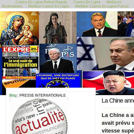
Casino En Ligne Retrait Rapide
Casino En Ligne
Meilleurs
Bookmakers
Meilleur Casino En Ligne
Meilleur Casino En Ligne France
31 octobre 2019
Blog
: PRESSE INTERNATIONALE
La Chine ann
La Chine a a
avait prévu 
vitesse supé