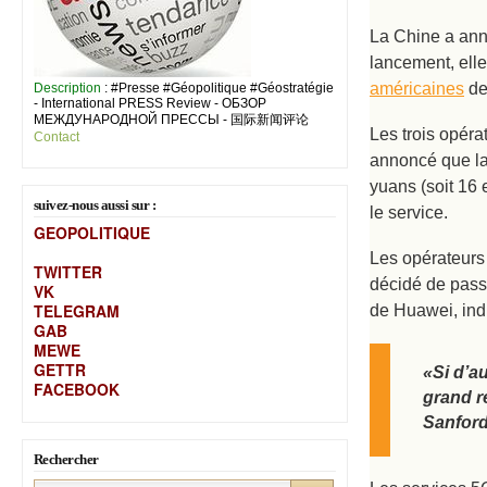
La Chine a ann
lancement, elle
américaines
de
Description
: #Presse #Géopolitique #Géostratégie
- International PRESS Review - ОБЗОР
МЕЖДУНАРОДНОЙ ПРЕССЫ - 国际新闻评论
Les trois opér
Contact
annoncé que la 
yuans (soit 16 
suivez-nous aussi sur :
le service.
GEOPOLITIQUE
Les opérateurs 
TWITTER
décidé de passe
VK
TELEGRAM
de Huawei, in
GAB
MEW
E
GETTR
«Si d’a
FACEBOOK
grand r
Sanford
Rechercher