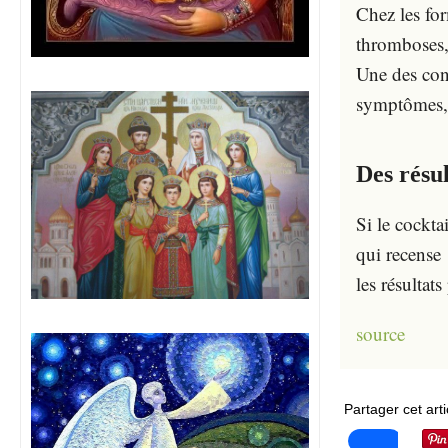
Chez les for
thromboses, 
Une des cond
symptômes, p
Des résu
Si le cockt
qui recense 
les résultat
source
Partager cet arti