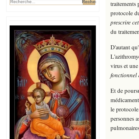
traitements 
protocole d
prescrire ce
du traitemen
D'autant qu'
L'azithromyc
virus et un
fonctionnel
Et de poursu
médicament. 
le protocole
personnes as
pulmonaires