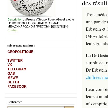
des résult
Trois médec
Description
: #Presse #Géopolitique #Géostratégie
une parade
- International PRESS Review - ОБЗОР
МЕЖДУНАРОДНОЙ ПРЕССЫ - 国际新闻评论
Erbstein et
Contact
(Moselle) et
leurs grands
suivez-nous aussi sur :
GEOPOLITIQUE
Le Dr Gastal
TWITTER
sur plusieur
VK
TELEGRAM
Dr Erbstein
GAB
chiffrées m
MEW
E
GETTR
FACEBOOK
Leur combin
leurs connai
Rechercher
très empiriq