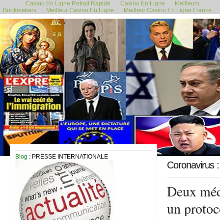
Casino En Ligne Retrait Rapide
Casino En Ligne
Meilleurs
Bookmakers
Meilleur Casino En Ligne
Meilleur Casino En Ligne France
17 avril 2020
Blog
: PRESSE INTERNATIONALE
Coronavirus :
Deux méde
un protoc