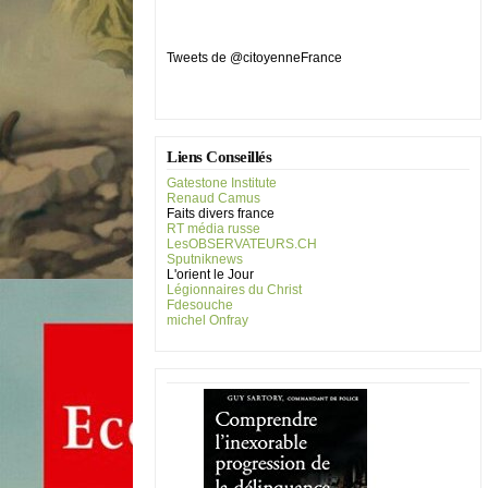
Tweets de @citoyenneFrance
Liens Conseillés
Gatestone Institute
Renaud Camus
Faits divers france
RT média russe
LesOBSERVATEURS.CH
Sputniknews
L'orient le Jour
Légionnaires du Christ
Fdesouche
michel Onfray