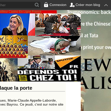
Connexion
Créer mon blog
illeur Casino En Ligne France
80
90
100
200
300
400
500
600
700
800
900
1000
70
>
>>
laque la porte
ques, Marie-Claude Appelle-Laborde,
vec Bayrou. Ce jeudi, c'est sur notre site