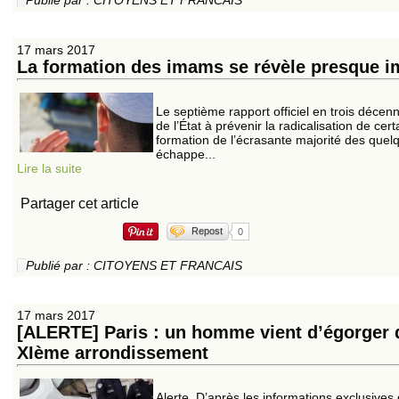
Publié par : CITOYENS ET FRANCAIS
17 mars 2017
La formation des imams se révèle presque i
Le septième rapport officiel en trois décen
de l’État à prévenir la radicalisation de ce
formation de l’écrasante majorité des que
échappe...
Lire la suite
Partager cet article
Repost
0
Publié par : CITOYENS ET FRANCAIS
17 mars 2017
[ALERTE] Paris : un homme vient d’égorger 
XIème arrondissement
Alerte. D’après les informations exclusiv