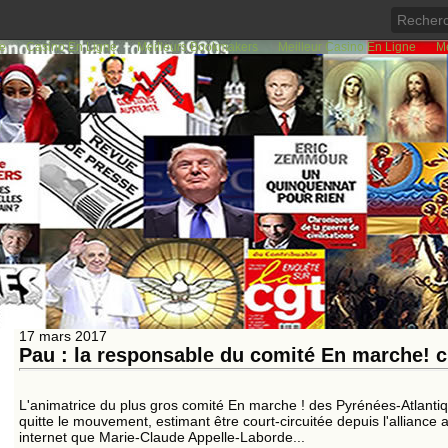
de
Casino En Ligne
Meilleurs Bookmakers
Meilleur Casino En Ligne
Me
10
20
30
40
50
<<
<
60
61
62
63
64
65
66
67
68
69
17 mars 2017
Pau : la responsable du comité En marche! c
L'animatrice du plus gros comité En marche ! des Pyrénées-Atlanti
quitte le mouvement, estimant être court-circuitée depuis l'alliance a
internet que Marie-Claude Appelle-Laborde...