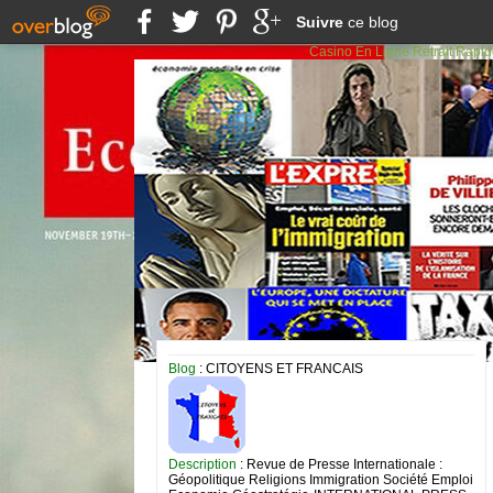
Suivre
ce blog
Casino En Ligne Retrait Rapi
Blog
: CITOYENS ET FRANCAIS
Description
: Revue de Presse Internationale :
Géopolitique Religions Immigration Société Emploi