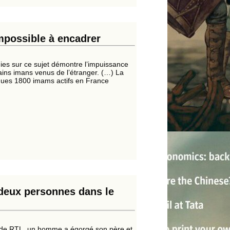
mpossible à encadrer
nies sur ce sujet démontre l’impuissance
rtains imans venus de l’étranger. (…) La
lques 1800 imams actifs en France
deux personnes dans le
es de RTL, un homme a égorgé son père et