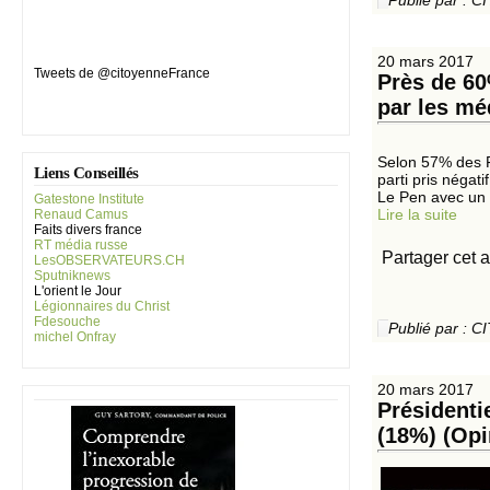
Publié par :
20 mars 2017
Tweets de @citoyenneFrance
Près de 60
par les mé
Selon 57% des F
Liens Conseillés
parti pris néga
Le Pen avec un p
Gatestone Institute
Lire la suite
Renaud Camus
Faits divers france
RT média russe
Partager cet a
LesOBSERVATEURS.CH
Sputniknews
L'orient le Jour
Légionnaires du Christ
Fdesouche
Publié par :
michel Onfray
20 mars 2017
Présidenti
(18%) (Op