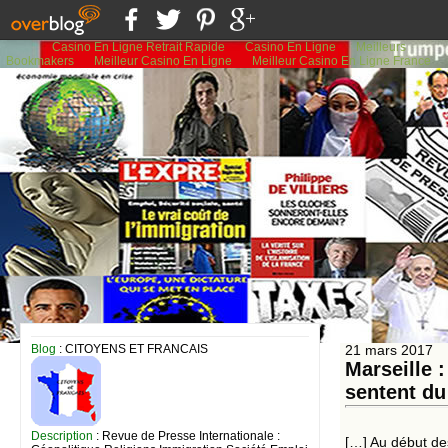
Casino En Ligne Retrait Rapide
Casino En Ligne
Meilleurs
Bookmakers
Meilleur Casino En Ligne
Meilleur Casino En Ligne France
Blog
: CITOYENS ET FRANCAIS
21 mars 2017
Marseille 
sentent du
Description
: Revue de Presse Internationale :
[…] Au début des