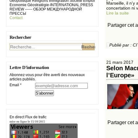
Géopolitique Religions Immigration Société Emploi
Marseille, il n’
Economie Géostratégie-INTERNATIONAL PRESS
concertation ni vi
REVIEW ------ ОБЗОР МЕЖДУНАРОДНОЙ
Lire la suite
ПРЕССЫ
Contact
Partager cet a
Rechercher
Publié par :
21 mars 2017
Selon Macr
Lettre D'information
l’Europe»
Abonnez-vous pour être averti des nouveaux
articles publiés.
Email
En direct Flux de trafic
Partager cet a
mise en ligne le 15/10/2015