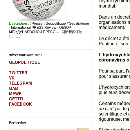
l'hydroxychloroq
mondial.
Dans un décret 
organisations m
Description
: #Presse #Géopolitique #Géostratégie
médicament.
- International PRESS Review - ОБЗОР
МЕЖДУНАРОДНОЙ ПРЕССЫ - 国际新闻评论
Contact
Le décret a été
Poutine et son
L'hydroxychlor
suivez-nous aussi sur :
coronavirus o
GEOPOLITIQUE
Pour sa part, l
TWITTER
pour s'assurer 
VK
TELEGRAM
L'hydroxychloro
GAB
plusieurs décen
MEW
E
GETTR
FACEBOOK
Certains médec
du ciel"
par le 
scientifique et
rigoureuse, met
Rechercher