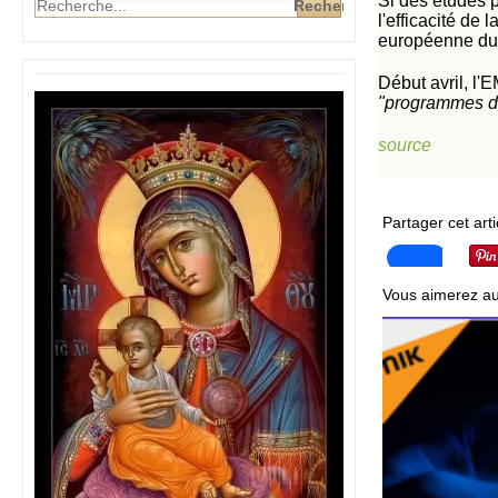
Si des études p
l'efficacité de
européenne du
Début avril, l'
"programmes d
source
Partager cet arti
Vous aimerez au