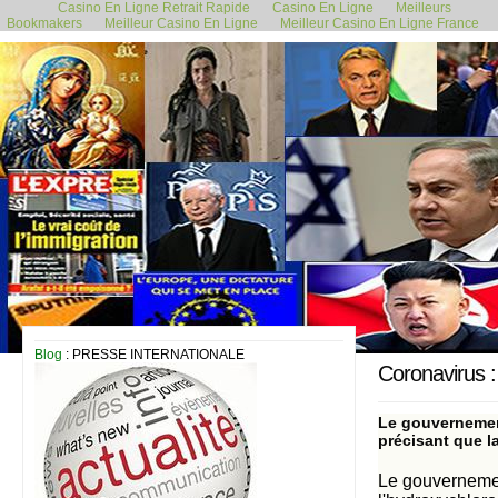
Casino En Ligne Retrait Rapide
Casino En Ligne
Meilleurs
Bookmakers
Meilleur Casino En Ligne
Meilleur Casino En Ligne France
17 avril 2020
Blog
: PRESSE INTERNATIONALE
Coronavirus :
Le gouvernement
précisant que l
Le gouvernement