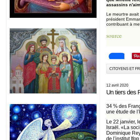
assassins n'aima
Le meurtre avait
président Emmanu
contribuant à met
source
CITOYENS ET F
12 avril 2020
Un tiers des 
34 % des Franç
une étude de l'
Le 22 janvier, 
Israël. «La soc
Dominique Reyni
de l'institut I