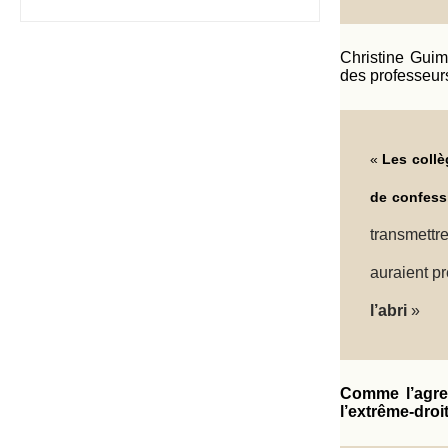
Christine Guim
des professeurs
«
Les collè
de confessi
transmettr
auraient pr
l’abri
»
Comme l’agress
l’extrême-droi