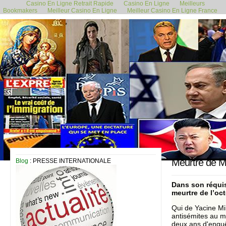
Casino En Ligne Retrait Rapide
Casino En Ligne
Meilleurs
Bookmakers
Meilleur Casino En Ligne
Meilleur Casino En Ligne France
15 mai 2020
Meurtre de Mi
Blog
: PRESSE INTERNATIONALE
Dans son réquis
meurtre de l’oct
Qui de Yacine Mi
antisémites au mo
deux ans d'enqu