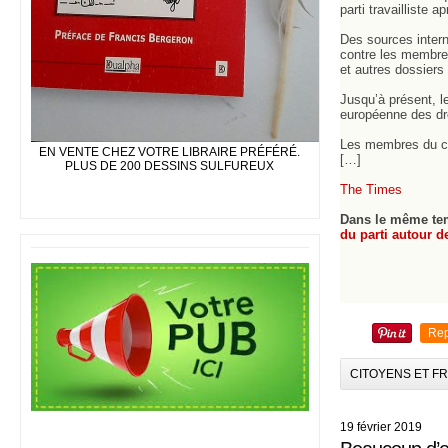
parti travailliste 
Des sources intern
contre les membres 
et autres dossiers 
Jusqu’à présent, l
européenne des dro
Les membres du com
EN VENTE CHEZ VOTRE LIBRAIRE PRÉFÉRÉ.
[…]
PLUS DE 200 DESSINS SULFUREUX
The Times
Dans le même t
du parti autour d
Rep
CITOYENS ET F
19 février 2019