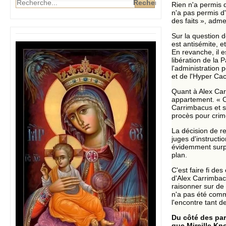
Rien n'a permis d
n'a pas permis d'
des faits », adm
Sur la question d
est antisémite, 
En revanche, il e
libération de la P
l'administration 
et de l'Hyper Cac
Quant à Alex Carr
appartement. « C
Carrimbacus et su
procès pour crim
La décision de re
juges d'instructi
évidemment surpr
plan.
C'est faire fi de
d'Alex Carrimbac
raisonner sur de
n'a pas été commi
l'encontre tant 
Du côté des part
que Mireille Kno