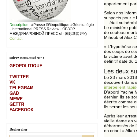
appartement paris
Selon nos informa
suspects pour « 
— était vulnérabl
Description
: #Presse #Géopolitique #Géostratégie
Le ministère publ
- International PRESS Review - ОБЗОР
de couteau morte
МЕЖДУНАРОДНОЙ ПРЕССЫ - 国际新闻评论
Mihoub et Alex 
Contact
« L'hypothèse se
des coups de cou
la victime avait 
suivez-nous aussi sur :
définitif daté du 
GEOPOLITIQUE
Les deux sus
TWITTER
Le 23 mars 2018, 
VK
découvert dans so
TELEGRAM
interpellent rap
D'abord Yacine M
GAB
dernier. Ils se s
MEW
E
décrite comme ouv
GETTR
Ils seront les se
FACEBOOK
Après leur arrest
vieille dame en v
débarrassés de l
Rechercher
en criant « Allah