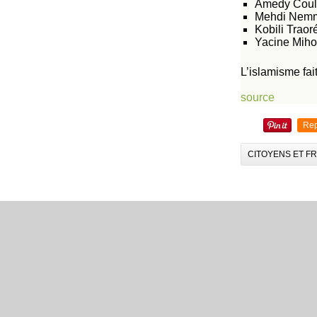
Amedy Couli
Mehdi Nemmo
Kobili Traor
Yacine Mihou
L’islamisme fait
source
Rep
CITOYENS ET F