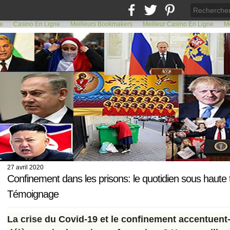
de
Casino En Ligne
Meilleurs Bookmakers
Meilleur Casino En Ligne
Me
27 avril 2020
Confinement dans les prisons: le quotidien sous haute 
Témoignage
La crise du Covid-19 et le confinement accentuent-il