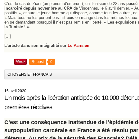
C’est le cas de Ziani (un prénom d’emprunt), un Tunisien de 22 ans
passé 
incarcéré depuis novembre au CRA
de Vincennes, le 6 avril dernier. « Au
positifs », assure le jeune homme qui dispose, comme tous les autres, de
« Mais tous ne les portent pas. Et puis on mange dans les mêmes locaux. O
en se demandant pourquoi il n’est pas remis en liberté.
« Les expulsions s
la Tunisie ! ».
[…]
L’article dans son intégralité sur
Le Parisien
Repost
0
CITOYENS ET FRANCAIS
16 avril 2020
Un mois après la libération anticipée de 10.000 détenus
premières récidives
C’est une conséquence inattendue de l’épidémie de
surpopulation carcérale en France a été résolu par
détenus. Au prix de la sécurité des Français? Déjà