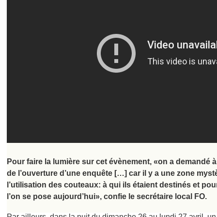
Pour faire la lumière sur cet évènement, «on a demandé à 
de l’ouverture d’une enquête […] car il y a une zone mystè
l’utilisation des couteaux: à qui ils étaient destinés et p
l’on se pose aujourd’hui», confie le secrétaire local FO.
Par ailleurs, dans la nuit du dimanche 26 au lundi 27 avril, u