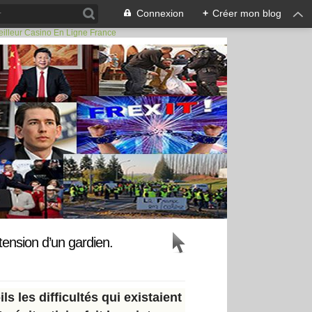
Connexion
+
Créer mon blog
illeur Casino En Ligne France
tension d’un gardien.
s les difficultés qui existaient