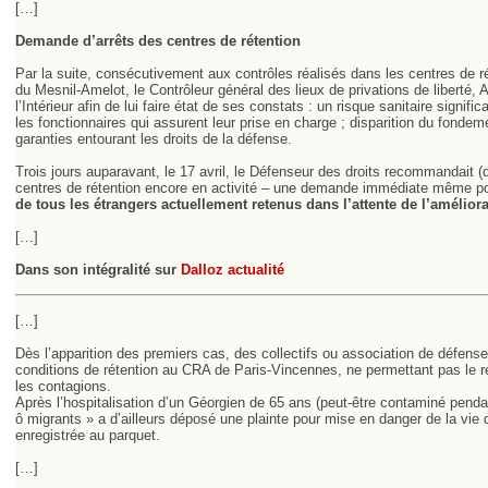
[…]
Demande d’arrêts des centres de rétention
Par la suite, consécutivement aux contrôles réalisés dans les centres de r
du Mesnil-Amelot, le Contrôleur général des lieux de privations de liberté, A
l’Intérieur afin de lui faire état de ses constats : un risque sanitaire signif
les fonctionnaires qui assurent leur prise en charge ; disparition du fonde
garanties entourant les droits de la défense.
Trois jours auparavant, le 17 avril, le Défenseur des droits recommandait (
centres de rétention encore en activité – une demande immédiate même po
de tous les étrangers actuellement retenus dans l’attente de l’améliora
[…]
Dans son intégralité sur
Dalloz actualité
[…]
Dès l’apparition des premiers cas, des collectifs ou association de défen
conditions de rétention au CRA de Paris-Vincennes, ne permettant pas le r
les contagions.
Après l’hospitalisation d’un Géorgien de 65 ans (peut-être contaminé penda
ô migrants » a d’ailleurs déposé une plainte pour mise en danger de la vie d
enregistrée au parquet.
[…]