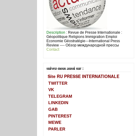
Description
: Revue de Presse Internationale :
Géopolitique Religions Immigration Emploi
Economie Géostratégie---International Press
Review ---- Обзор международной прессы
Contact
suivez-nous aussi sur :
Site RU PRESSE INTERNATIONALE
TWITTER
VK
TELEGRAM
LINKEDIN
GAB
PINTEREST
MEWE
PARLER