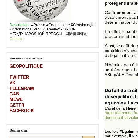
protéger durabl
Contrairement à 
absolument pas l
détermination du 
Description
: #Presse #Géopolitique #Géostratégie
- International PRESS Review - ОБЗОР
En effet, le coût
МЕЖДУНАРОДНОЙ ПРЕССЫ - 国际新闻评论
prédominent les 
Contact
Ainsi, le coût de
contrôles n'y cha
d#Egalim il y a 6 
suivez-nous aussi sur :
N'hésitez pas à l
GEOPOLITIQUE
sont énormes. Le
#StopALE #instal
TWITTER
VK
TELEGRAM
Du fait de la si
GAB
déséquilibré. L
MEW
E
agricoles. La 
GETTR
L'aval de la filiè
FACEBOOK
https://lemonde.fr
denoncent-la-viol
Rechercher
Les lois #Egalim n
par exemple, il y a