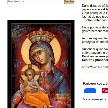
Dans d'autres où l
paperasserie est t
C'est pourquoi la C
l'achat de nos pro
+ notre protection 
Nous portions déjà
gouvernement Macro
Accompagnée d'une 
protégera de mani
Annoncer qu'on va 
colère paysanne ex
Droit au revenu p
Des prix plancher
https://twitter.c
Partager cet arti
Vous aimerez au