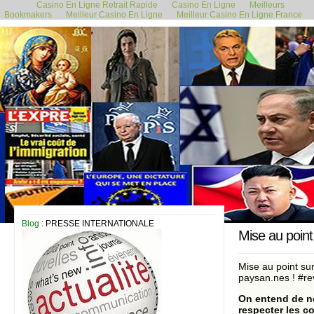
Casino En Ligne Retrait Rapide
Casino En Ligne
Meilleurs
Bookmakers
Meilleur Casino En Ligne
Meilleur Casino En Ligne France
6 février 2024
Blog
: PRESSE INTERNATIONALE
Mise au point 
Mise au point sur
paysan.nes ! #r
On entend de no
respecter les c