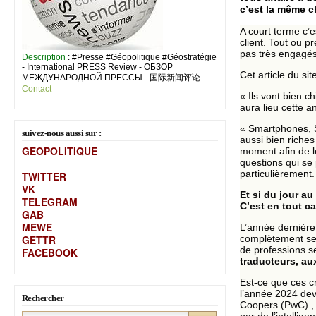
c’est la même c
A court terme c’e
client. Tout ou 
pas très engagé
Description
: #Presse #Géopolitique #Géostratégie
- International PRESS Review - ОБЗОР
Cet article du si
МЕЖДУНАРОДНОЙ ПРЕССЫ - 国际新闻评论
Contact
« Ils vont bien ch
aura lieu cette 
« Smartphones, S
suivez-nous aussi sur :
aussi bien riches
GEOPOLITIQUE
moment afin de l
questions qui se p
particulièrement.
TWITTER
VK
Et si du jour a
TELEGRAM
C’est en tout c
GAB
MEW
E
L’année dernière,
GETTR
complètement sere
de professions s
FACEBOOK
traducteurs, au
Est-ce que ces cr
l’année 2024 dev
Rechercher
Coopers (PwC) , 