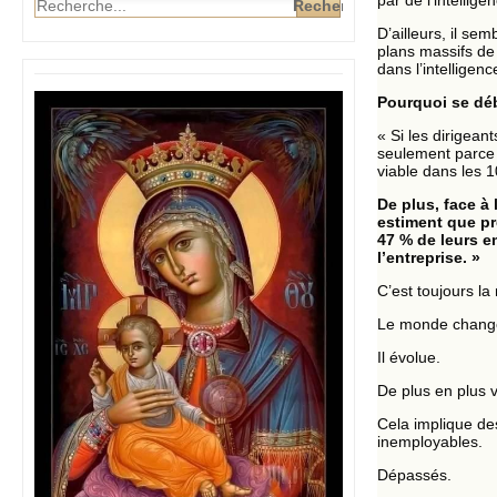
par de l’intelligenc
D’ailleurs, il se
plans massifs de
dans l’intelligenc
Pourquoi se déb
« Si les dirigean
seulement parce 
viable dans les 
De plus, face à 
estiment que pr
47 % de leurs 
l’entreprise. »
C’est toujours l
Le monde chang
Il évolue.
De plus en plus v
Cela implique de
inemployables.
Dépassés.