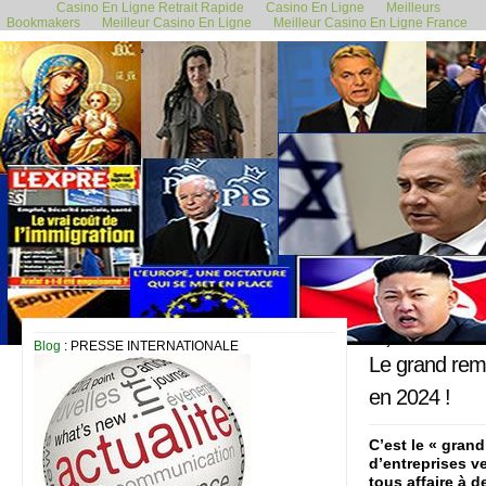
Casino En Ligne Retrait Rapide
Casino En Ligne
Meilleurs
Bookmakers
Meilleur Casino En Ligne
Meilleur Casino En Ligne France
26 janvier 2024
Blog
: PRESSE INTERNATIONALE
Le grand remp
en 2024 !
C’est le « gran
d’entreprises ve
tous affaire à 