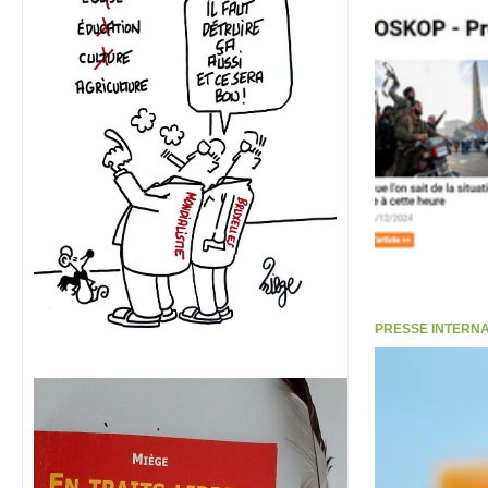
PRESSE INTERNATI