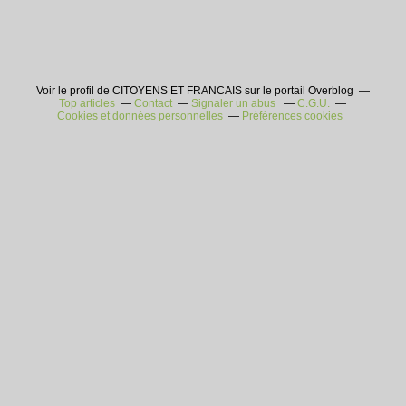
Voir le profil de CITOYENS ET FRANCAIS sur le portail Overblog
Top articles
Contact
Signaler un abus
C.G.U.
Cookies et données personnelles
Préférences cookies