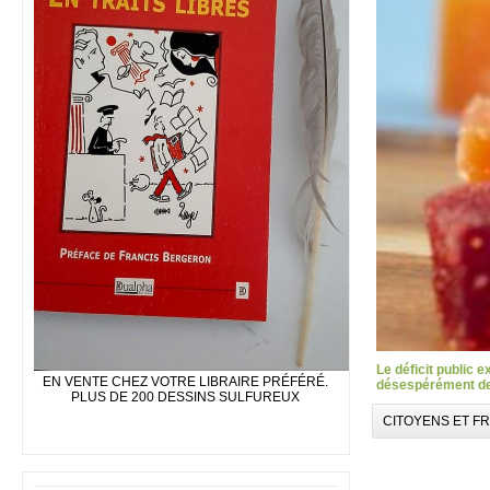
Le déficit public 
EN VENTE CHEZ VOTRE LIBRAIRE PRÉFÉRÉ.
désespérément des
PLUS DE 200 DESSINS SULFUREUX
CITOYENS ET F