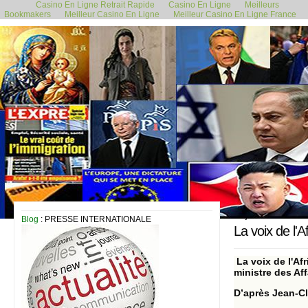
Casino En Ligne Retrait Rapide
Casino En Ligne
Meilleurs
Bookmakers
Meilleur Casino En Ligne
Meilleur Casino En Ligne France
21 juillet 2024
Blog
: PRESSE INTERNATIONALE
La voix de l'A
La voix de l'Af
ministre des Af
D’après Jean-Cl