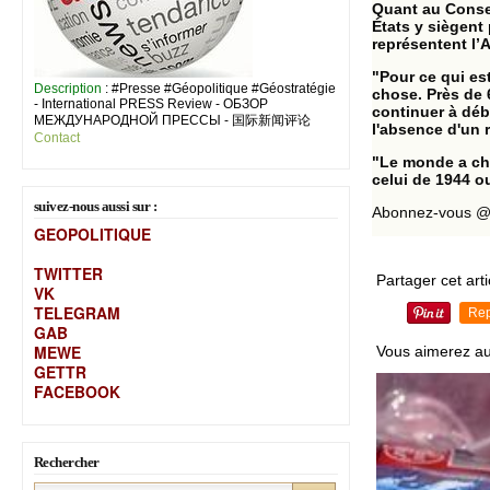
Quant au Consei
États y siègent
représentent l’
"Pour ce qui es
Description
: #Presse #Géopolitique #Géostratégie
chose. Près de 
- International PRESS Review - ОБЗОР
continuer à déb
МЕЖДУНАРОДНОЙ ПРЕССЫ - 国际新闻评论
l'absence d'un 
Contact
"Le monde a ch
celui de 1944 ou
suivez-nous aussi sur :
Abonnez-vous @s
GEOPOLITIQUE
TWITTER
Partager cet arti
VK
TELEGRAM
Rep
GAB
MEW
E
Vous aimerez au
GETTR
FACEBOOK
Rechercher