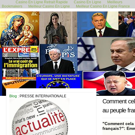
Casino En Ligne Retrait Rapide
Casino En Ligne
Meilleurs
Bookmakers
Meilleur Casino En Ligne
Meilleur Casino En Ligne France
27 mai 2024
Blog
: PRESSE INTERNATIONALE
Comment cela 
au peuple fra
"Comment cela s
français?": Emm