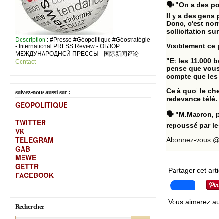
🗣 "On a des po
Il y a des gens 
Donc, c'est norm
sollicitation s
Description
: #Presse #Géopolitique #Géostratégie
Visiblement ce 
- International PRESS Review - ОБЗОР
МЕЖДУНАРОДНОЙ ПРЕССЫ - 国际新闻评论
"Et les 11.000 
Contact
pense que vous
compte que les 
Ce à quoi le che
suivez-nous aussi sur :
redevance télé.
GEOPOLITIQUE
🗣 "M.Macron, p
TWITTER
repoussé par le
VK
TELEGRAM
Abonnez-vous @s
GAB
MEW
E
GETTR
Partager cet arti
FACEBOOK
Vous aimerez au
Rechercher