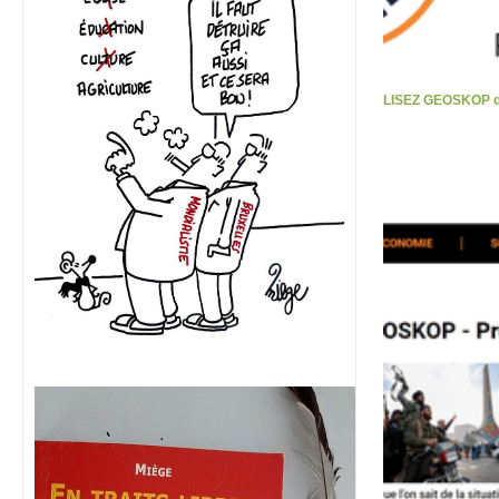
LISEZ GEOSKOP d