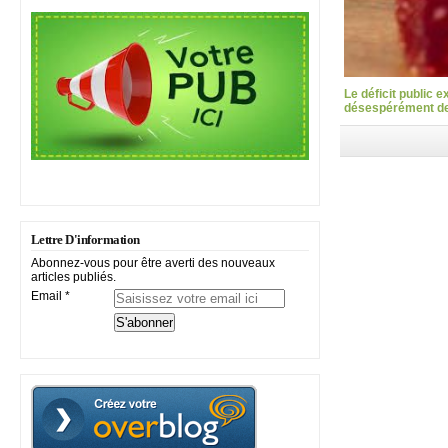
Le déficit public 
désespérément des
Lettre D'information
Abonnez-vous pour être averti des nouveaux
articles publiés.
Email