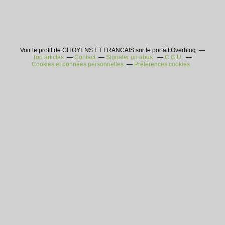
Voir le profil de CITOYENS ET FRANCAIS sur le portail Overblog
Top articles
Contact
Signaler un abus
C.G.U.
Cookies et données personnelles
Préférences cookies