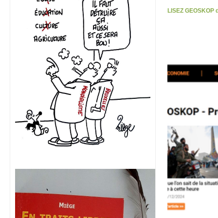
LISEZ GEOSKOP d