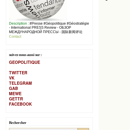
Description
: #Presse #Géopolitique #Géostratégie
- International PRESS Review - ОБЗОР
МЕЖДУНАРОДНОЙ ПРЕССЫ - 国际新闻评论
Contact
suivez-nous aussi sur :
GEOPOLITIQUE
TWITTER
VK
TELEGRAM
GAB
MEW
E
GETTR
FACEBOOK
Rechercher